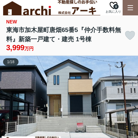
0
お気に入り
NEW
東海市加木屋町唐畑65番5『仲介手数料無
料』新築一戸建て・建売 1号棟
3,999
万円
1
/
18