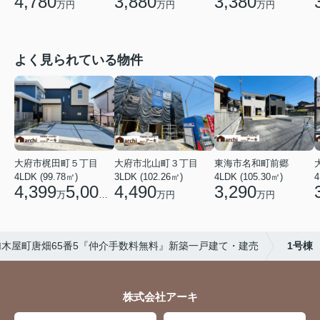
4,780
3,880
3,380
万円
万円
万円
よく見られている物件
大府市梶田町５丁目
大府市北山町３丁目
東海市名和町前郷
4LDK (99.78㎡)
3LDK (102.26㎡)
4LDK (105.30㎡)
4
4,399
5,000
4,490
3,290
万
円
万円
万円
木屋町唐畑65番5『仲介手数料無料』新築一戸建て・建売
1号棟
株式会社アーキ