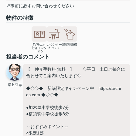
※事前に必ずお問い合わせください
物件の特徴
TVモニタ
カウンター
浴室乾燥機
付きインタ
キッチン
ーホン
担当者のコメント
【 仲介手数料 無料 】 ◇平日、土日ご都合に
合わせてご案内いたします◇
岸上 哲志
◆◇◇◆ 新築限定キャンペーン中 https://archi-
es.com ◆◇◇◆
●加木屋小学校徒歩7分
●横須賀中学校徒歩8分
～おすすめポイント～
○限定1邸