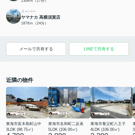
1306ｍ（17分）
スーパー
ヤマナカ 高横須賀店
1878ｍ（24分）
メールで共有する
LINEで共有する
近隣の物件
東海市富木島町山中
東海市名和町二反表
東海市養父町八王子
3LDK (98.75㎡)
5LDK (106.00㎡)
4LDK (106.00㎡)
3