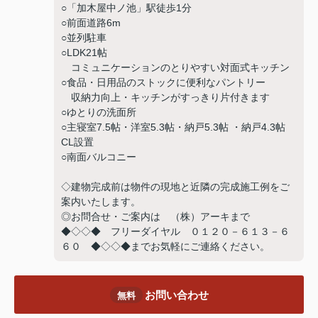
○「加木屋中ノ池」駅徒歩1分
○前面道路6m
○並列駐車
○LDK21帖
コミュニケーションのとりやすい対面式キッチン
○食品・日用品のストックに便利なパントリー
収納力向上・キッチンがすっきり片付きます
○ゆとりの洗面所
○主寝室7.5帖・洋室5.3帖・納戸5.3帖 ・納戸4.3帖
CL設置
○南面バルコニー
◇建物完成前は物件の現地と近隣の完成施工例をご
案内いたします。
◎お問合せ・ご案内は （株）アーキまで
◆◇◇◆ フリーダイヤル ０１２０－６１３－６
６０ ◆◇◇◆までお気軽にご連絡ください。
お問い合わせ
無料