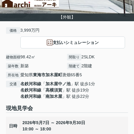
【外観】
3,999万円
価格
支払いシミュレーション
98.42㎡
2SLDK
建物面積
間取り
新築
2階建
築年数
階建て
愛知県
東海市
加木屋町
唐畑65番5
所在地
名鉄河和線
「
加木屋中ノ池
」駅 徒歩1分
交通
名鉄河和線
「
高横須賀
」駅 徒歩19分
名鉄河和線
「
南加木屋
」駅 徒歩22分
現地見学会
2026年5月7日 ～ 2026年9月30日
日時
10:00 ～ 18:00