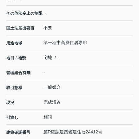
-
その他法令上の制限
不要
国土法届出要否
第一種中高層住居専用
用途地域
宅地 / -
地目 / 地勢
-
管理組合有無
一般媒介
取引態様
完成済み
現況
相談
引渡し
第R確認建築愛建住セ24412号
建築確認番号