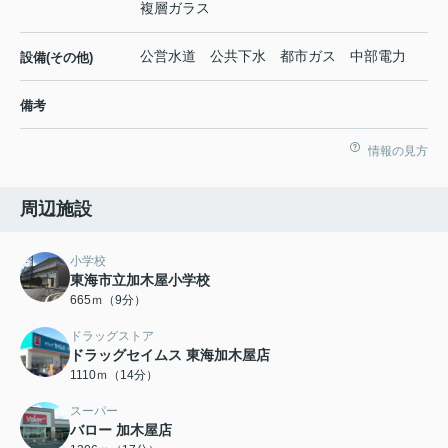
複層ガラス
公営水道 公共下水 都市ガス 中部電力
設備(その他)
備考
情報の見方
周辺施設
小学校
東海市立加木屋小学校
665ｍ（9分）
ドラッグストア
ドラッグセイムス 東海加木屋店
1110ｍ（14分）
スーパー
バロー 加木屋店