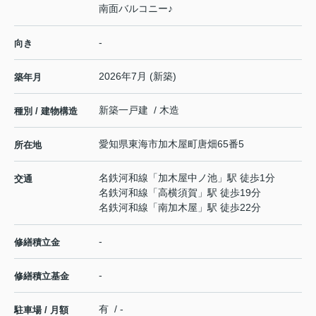
南面バルコニー♪
-
向き
2026年7月 (新築)
築年月
新築一戸建 / 木造
種別 / 建物構造
愛知県
東海市
加木屋町
唐畑65番5
所在地
名鉄河和線
「
加木屋中ノ池
」駅 徒歩1分
交通
名鉄河和線
「
高横須賀
」駅 徒歩19分
名鉄河和線
「
南加木屋
」駅 徒歩22分
-
修繕積立金
-
修繕積立基金
有 / -
駐車場 / 月額