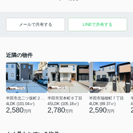
メールで共有する
LINEで共有する
近隣の物件
半田市北二ツ坂町２丁目
半田市宮本町６丁目
半田市瑞穂町７丁目
4LDK (101.04㎡)
4SLDK (105.18㎡)
4LDK (99.37㎡)
4
2,580
2,780
2,590
万円
万円
万円