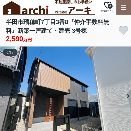
0
お気に入り
半田市瑞穂町7丁目3番8『仲介手数料無
料』新築一戸建て・建売 3号棟
2,590
万円
1
/
17