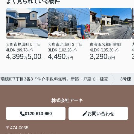
よく見られている物件
大府市梶田町５丁目
大府市北山町３丁目
東海市名和町前郷
4LDK (99.78㎡)
3LDK (102.26㎡)
4LDK (105.30㎡)
4
4,399
5,000
4,490
3,290
万
円
万円
万円
市瑞穂町7丁目3番8『仲介手数料無料』新築一戸建て・建売
3号棟
株式会社アーキ
0120-613-660
お問い合わせ
〒474-0035