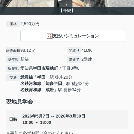
【外観】
2,590万円
価格
支払いシミュレーション
98.12㎡
4LDK
建物面積
間取り
新築
2階建
築年数
階建て
愛知県
半田市
瑞穂町
７丁目3番8
所在地
武豊線
「
半田
」駅 徒歩20分
交通
名鉄河和線
「
知多半田
」駅 徒歩24分
名鉄河和線
「
成岩
」駅 徒歩34分
現地見学会
2026年5月7日 ～ 2026年9月30日
日時
10:00 ～ 18:00
※事前に必ずお問い合わせください