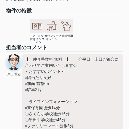
物件の特徴
TVモニタ
カウンター
浴室乾燥機
付きインタ
キッチン
ーホン
担当者のコメント
【 仲介手数料 無料 】 ◇平日、土日ご都合に
合わせてご案内いたします◇
～おすすめポイント～
岸上 哲志
○陽当たり良好
○前面道路6m
○駐車2台
～ライフインフォメーション～
○東保育園徒歩14分
〇さくら小学校徒歩16分
〇半田中学校徒歩45分
○ファミリーマート徒歩5分