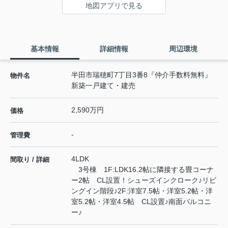
地図アプリで見る
基本情報
詳細情報
周辺環境
半田市瑞穂町7丁目3番8『仲介手数料無料』
物件名
新築一戸建て・建売
2,590万円
価格
-
管理費
4LDK
間取り / 詳細
3号棟 1F:LDK16.2帖に隣接する畳コーナ
ー2帖 CL設置！シューズインクローク♪リビ
ングイン階段♪2F:洋室7.5帖・洋室5.2帖・洋
室5.2帖・洋室4.5帖 CL設置♪南面バルコニ
ー♪