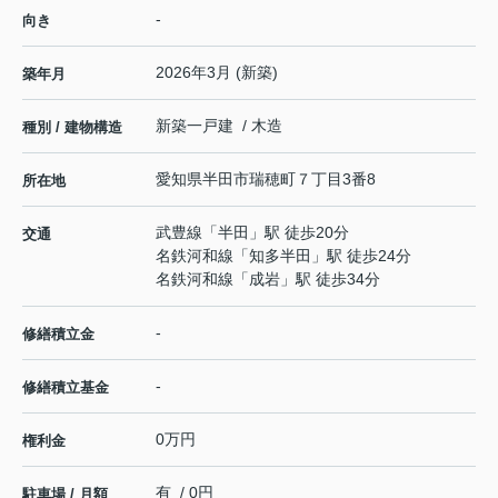
-
向き
2026年3月 (新築)
築年月
新築一戸建 / 木造
種別 / 建物構造
愛知県
半田市
瑞穂町
７丁目3番8
所在地
武豊線
「
半田
」駅 徒歩20分
交通
名鉄河和線
「
知多半田
」駅 徒歩24分
名鉄河和線
「
成岩
」駅 徒歩34分
-
修繕積立金
-
修繕積立基金
0万円
権利金
有 / 0円
駐車場 / 月額