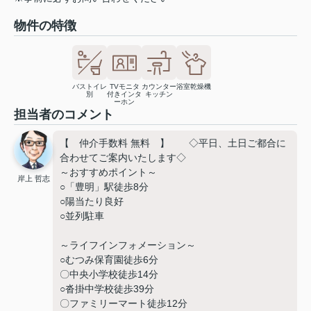
物件の特徴
バストイレ
TVモニタ
カウンター
浴室乾燥機
別
付きインタ
キッチン
ーホン
担当者のコメント
【 仲介手数料 無料 】 ◇平日、土日ご都合に
合わせてご案内いたします◇
～おすすめポイント～
岸上 哲志
○「豊明」駅徒歩8分
○陽当たり良好
○並列駐車
～ライフインフォメーション～
○むつみ保育園徒歩6分
〇中央小学校徒歩14分
○沓掛中学校徒歩39分
〇ファミリーマート徒歩12分