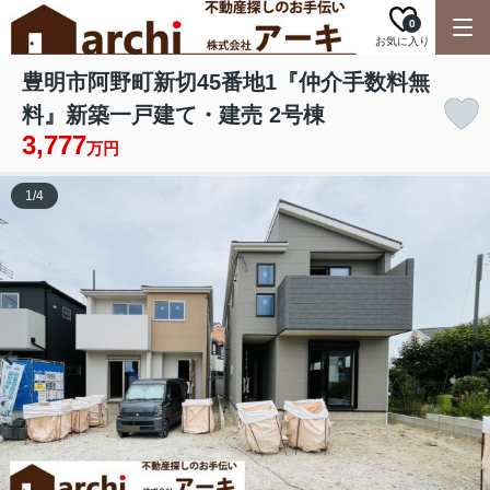
0
お気に入り
豊明市阿野町新切45番地1『仲介手数料無
料』新築一戸建て・建売 2号棟
3,777
万円
1
/
4