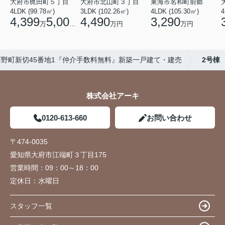
大府市梶田町５丁目
大府市北山町３丁目
東海市名和町前郷
4LDK (99.78㎡)
3LDK (102.26㎡)
4LDK (105.30㎡)
4
4,399
5,000
4,490
3,290
万
円
万円
万円
野町新切45番地1『仲介手数料無料』新築一戸建て・建売
2号棟
株式会社アーキ
0120-613-660
お問い合わせ
〒474-0035
愛知県大府市江端町３丁目175
営業時間：
09：00～18：00
定休日：
水曜日
スタッフ一覧