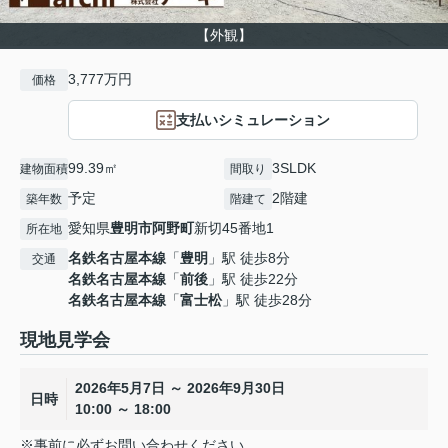
【外観】
3,777万円
価格
支払いシミュレーション
99.39㎡
3SLDK
建物面積
間取り
予定
2階建
築年数
階建て
愛知県
豊明市
阿野町
新切45番地1
所在地
名鉄名古屋本線
「
豊明
」駅 徒歩8分
交通
名鉄名古屋本線
「
前後
」駅 徒歩22分
名鉄名古屋本線
「
富士松
」駅 徒歩28分
現地見学会
2026年5月7日 ～ 2026年9月30日
日時
10:00 ～ 18:00
※事前に必ずお問い合わせください