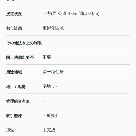
一方(西 公道 4.0m 間口 0.0m)
接道状況
市街化区域
都市計画
-
その他法令上の制限
不要
国土法届出要否
第一種住居
用途地域
宅地 / -
地目 / 地勢
-
管理組合有無
一般媒介
取引態様
未完成
現況