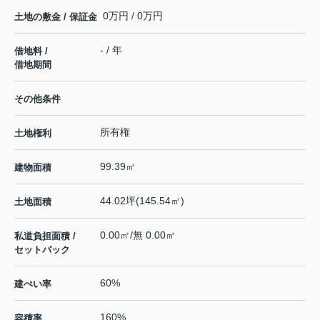
0万円 / 0万円
土地の敷金 / 保証金
- / 年
借地料 /
借地期間
その他条件
所有権
土地権利
99.39㎡
建物面積
44.02坪(145.54㎡)
土地面積
0.00㎡/無 0.00㎡
私道負担面積 /
セットバック
60%
建ぺい率
160%
容積率