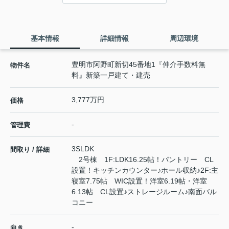
基本情報
詳細情報
周辺環境
豊明市阿野町新切45番地1『仲介手数料無
物件名
料』新築一戸建て・建売
3,777万円
価格
-
管理費
3SLDK
間取り / 詳細
2号棟 1F:LDK16.25帖！パントリー CL
設置！キッチンカウンター♪ホール収納♪2F:主
寝室7.75帖 WIC設置！洋室6.19帖・洋室
6.13帖 CL設置♪ストレージルーム♪南面バル
コニー
-
向き