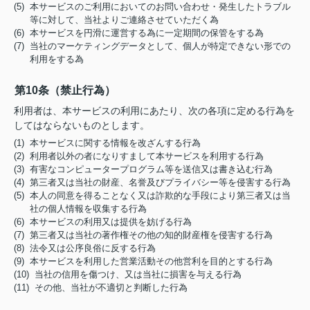
(5) 本サービスのご利用においてのお問い合わせ・発生したトラブル
等に対して、当社よりご連絡させていただく為
(6) 本サービスを円滑に運営する為に一定期間の保管をする為
(7) 当社のマーケティングデータとして、個人が特定できない形での
利用をする為
第10条（禁止行為）
利用者は、本サービスの利用にあたり、次の各項に定める行為を
してはならないものとします。
(1) 本サービスに関する情報を改ざんする行為
(2) 利用者以外の者になりすまして本サービスを利用する行為
(3) 有害なコンピュータープログラム等を送信又は書き込む行為
(4) 第三者又は当社の財産、名誉及びプライバシー等を侵害する行為
(5) 本人の同意を得ることなく又は詐欺的な手段により第三者又は当
社の個人情報を収集する行為
(6) 本サービスの利用又は提供を妨げる行為
(7) 第三者又は当社の著作権その他の知的財産権を侵害する行為
(8) 法令又は公序良俗に反する行為
(9) 本サービスを利用した営業活動その他営利を目的とする行為
(10) 当社の信用を傷つけ、又は当社に損害を与える行為
(11) その他、当社が不適切と判断した行為