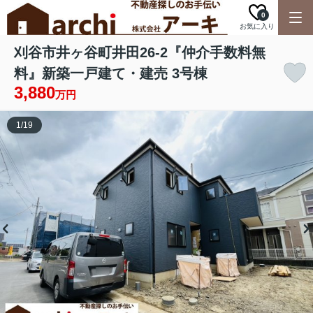
0
お気に入り
刈谷市井ヶ谷町井田26-2『仲介手数料無
料』新築一戸建て・建売 3号棟
3,880
万円
1
/
19