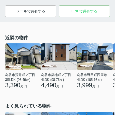
メールで共有する
LINEで共有する
近隣の物件
刈谷市荒井町２丁目
刈谷市築地町２丁目
刈谷市野田町西屋敷
4
3SLDK (96.49㎡)
4LDK (98.76㎡)
4LDK (105.16㎡)
3,390
4,490
3,999
万円
万円
万円
よく見られている物件