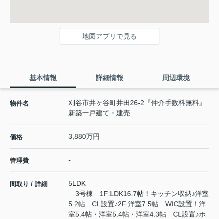
地図アプリで見る
基本情報
詳細情報
周辺環境
刈谷市井ヶ谷町井田26-2『仲介手数料無料』
物件名
新築一戸建て・建売
3,880万円
価格
-
管理費
5LDK
間取り / 詳細
3号棟 1F:LDK16.7帖！キッチン収納♪洋室
5.2帖 CL設置♪2F:洋室7.5帖 WIC設置！洋
室5.4帖・洋室5.4帖・洋室4.3帖 CL設置♪ホ