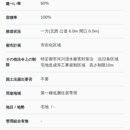
60%
建ぺい率
100%
容積率
一方(北西 公道 6.0m 間口 0.0m)
接道状況
市街化区域
都市計画
特定都市河川浸水被害対策法 法22条区域
その他法令上の制
限
宅地造成等工事規制区域 高さ制限10m
不要
国土法届出要否
第一種低層住居専用
用途地域
宅地 / -
地目 / 地勢
-
管理組合有無