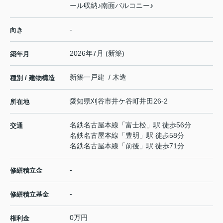
ール収納♪南面バルコニー♪
-
向き
2026年7月 (新築)
築年月
新築一戸建 / 木造
種別 / 建物構造
愛知県
刈谷市
井ケ谷町
井田26-2
所在地
名鉄名古屋本線
「
富士松
」駅 徒歩56分
交通
名鉄名古屋本線
「
豊明
」駅 徒歩58分
名鉄名古屋本線
「
前後
」駅 徒歩71分
-
修繕積立金
-
修繕積立基金
0万円
権利金