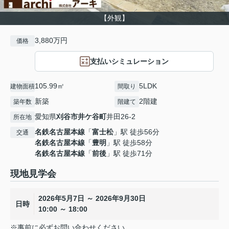
【外観】
3,880万円
価格
支払いシミュレーション
105.99㎡
5LDK
建物面積
間取り
新築
2階建
築年数
階建て
愛知県
刈谷市
井ケ谷町
井田26-2
所在地
名鉄名古屋本線
「
富士松
」駅 徒歩56分
交通
名鉄名古屋本線
「
豊明
」駅 徒歩58分
名鉄名古屋本線
「
前後
」駅 徒歩71分
現地見学会
2026年5月7日 ～ 2026年9月30日
日時
10:00 ～ 18:00
※事前に必ずお問い合わせください