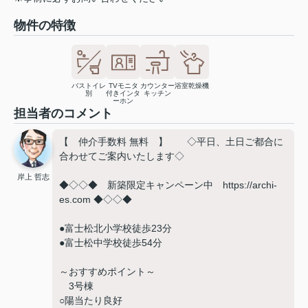
物件の特徴
バストイレ
TVモニタ
カウンター
浴室乾燥機
別
付きインタ
キッチン
ーホン
担当者のコメント
【 仲介手数料 無料 】 ◇平日、土日ご都合に
合わせてご案内いたします◇
岸上 哲志
◆◇◇◆ 新築限定キャンペーン中 https://archi-
es.com ◆◇◇◆
●富士松北小学校徒歩23分
●富士松中学校徒歩54分
～おすすめポイント～
3号棟
○陽当たり良好