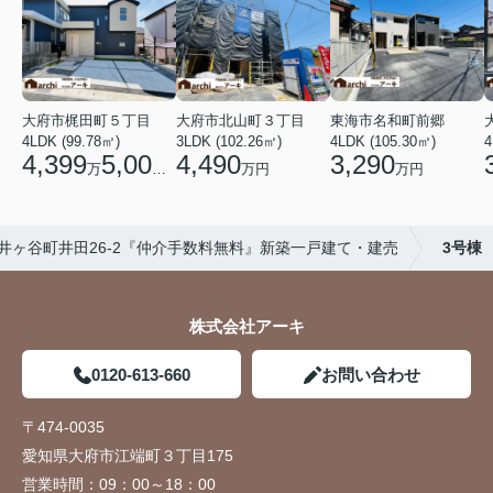
大府市梶田町５丁目
大府市北山町３丁目
東海市名和町前郷
4LDK (99.78㎡)
3LDK (102.26㎡)
4LDK (105.30㎡)
4
4,399
5,000
4,490
3,290
万
円
万円
万円
井ヶ谷町井田26-2『仲介手数料無料』新築一戸建て・建売
3号棟
株式会社アーキ
0120-613-660
お問い合わせ
〒474-0035
愛知県大府市江端町３丁目175
営業時間：
09：00～18：00