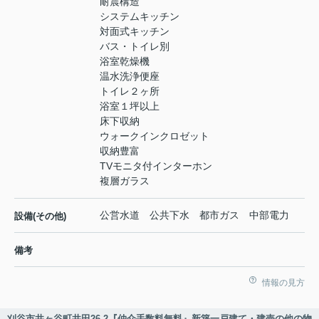
耐震構造
システムキッチン
対面式キッチン
バス・トイレ別
浴室乾燥機
温水洗浄便座
トイレ２ヶ所
浴室１坪以上
床下収納
ウォークインクロゼット
収納豊富
TVモニタ付インターホン
複層ガラス
公営水道 公共下水 都市ガス 中部電力
設備(その他)
備考
情報の見方
刈谷市井ヶ谷町井田26-2『仲介手数料無料』新築一戸建て・建売の他の物