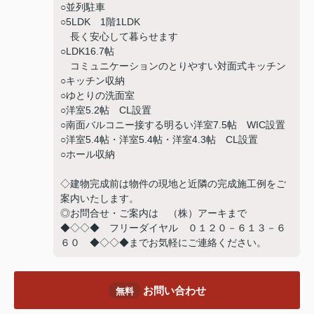
○並列駐車
○5LDK 1階1LDK
長く安心して暮らせます
○LDK16.7帖
コミュニケーションのとりやすい対面式キッチン
○キッチン収納
○ゆとりの洗面室
○洋室5.2帖 CL設置
○南面バルコニー接する明るい洋室7.5帖 WIC設置
○洋室5.4帖・洋室5.4帖・洋室4.3帖 CL設置
○ホール収納
◇建物完成前は物件の現地と近隣の完成施工例をご
案内いたします。
◎お問合せ・ご案内は （株）アーキまで
◆◇◇◆ フリーダイヤル ０１２０－６１３－６
６０ ◆◇◇◆までお気軽にご連絡ください。
お問い合わせ
無料