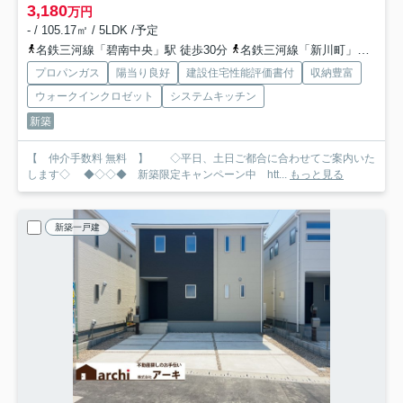
3,180
万円
- / 105.17㎡ / 5LDK /予定
名鉄三河線「碧南中央」駅 徒歩30分
名鉄三河線「新川町」駅 徒歩31分
プロパンガス
陽当り良好
建設住宅性能評価書付
収納豊富
ウォークインクロゼット
システムキッチン
新築
【 仲介手数料 無料 】 ◇平日、土日ご都合に合わせてご案内いた
します◇ ◆◇◇◆ 新築限定キャンペーン中 htt...
もっと見る
新築一戸建