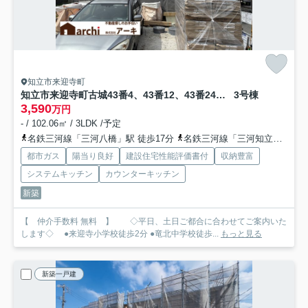
知立市来迎寺町
知立市来迎寺町古城43番4、43番12、43番24他『仲介手数料無料』新築一戸建て・建売
3号棟
3,590
万円
- / 102.06㎡ / 3LDK /予定
名鉄三河線「三河八橋」駅 徒歩17分
名鉄三河線「三河知立」駅 徒歩25分
都市ガス
陽当り良好
建設住宅性能評価書付
収納豊富
システムキッチン
カウンターキッチン
新築
【 仲介手数料 無料 】 ◇平日、土日ご都合に合わせてご案内いた
します◇ ●来迎寺小学校徒歩2分 ●竜北中学校徒歩...
もっと見る
新築一戸建