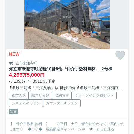
NEW
知立市来迎寺町
知立市来迎寺町足軽10番5他『仲介手数料無料』新築一戸建て・建売
2号棟
4,299
5,000
万
円
- / 105.37㎡ / 3SLDK /予定
名鉄三河線「三河八橋」駅 徒歩20分
名鉄三河線「三河知立」駅 徒歩23分
都市ガス
陽当り良好
収納豊富
ウォークインクロゼット
システムキッチン
カウンターキッチン
新築
【 仲介手数料 無料 】 ◇平日、土日ご都合に合わせてご案内いた
します◇ ◆◇◇◆ 新築限定キャンペーン中 htt...
もっと見る