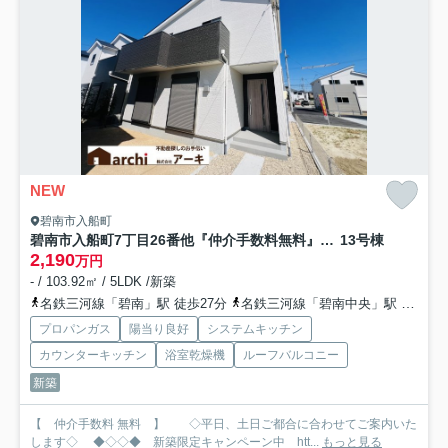
NEW
碧南市入船町
碧南市入船町7丁目26番他『仲介手数料無料』新築一戸建て・建売
13号棟
2,190
万円
- / 103.92㎡ / 5LDK /新築
名鉄三河線「碧南」駅 徒歩27分
名鉄三河線「碧南中央」駅 徒歩47分
プロパンガス
陽当り良好
システムキッチン
カウンターキッチン
浴室乾燥機
ルーフバルコニー
新築
【 仲介手数料 無料 】 ◇平日、土日ご都合に合わせてご案内いた
します◇ ◆◇◇◆ 新築限定キャンペーン中 htt...
もっと見る