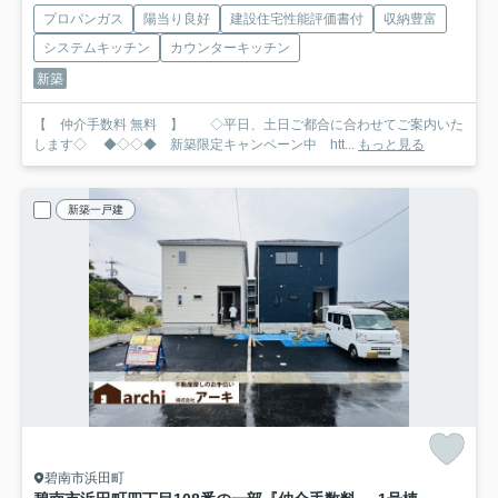
プロパンガス
陽当り良好
建設住宅性能評価書付
収納豊富
システムキッチン
カウンターキッチン
新築
【 仲介手数料 無料 】 ◇平日、土日ご都合に合わせてご案内いた
します◇ ◆◇◇◆ 新築限定キャンペーン中 htt...
もっと見る
新築一戸建
碧南市浜田町