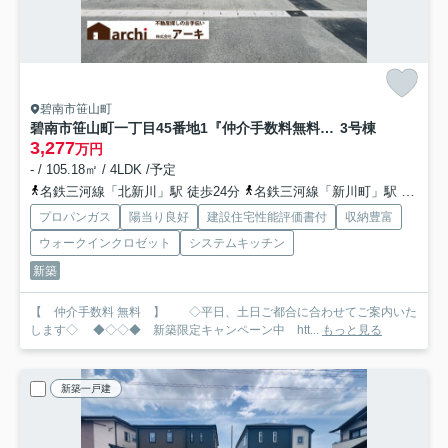
碧南市笹山町
碧南市笹山町一丁目45番地1『仲介手数料無料』新築一戸建て・建売
3号棟
3,277
万円
- / 105.18㎡ / 4LDK /予定
名鉄三河線「北新川」駅 徒歩24分
名鉄三河線「新川町」駅 徒歩27分
プロパンガス
陽当り良好
建設住宅性能評価書付
収納豊富
ウォークインクロゼット
システムキッチン
新築
【 仲介手数料 無料 】 ◇平日、土日ご都合に合わせてご案内いた
します◇ ◆◇◇◆ 新築限定キャンペーン中 htt...
もっと見る
新築一戸建