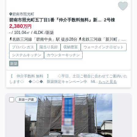
碧南市照光町
碧南市照光町五丁目1番『仲介手数料無料』新築一戸建て・建売
2号棟
2,380
万円
- / 101.04㎡ / 4LDK /新築
名鉄三河線「碧南中央」駅 徒歩28分
名鉄三河線「新川町」駅 徒歩35分
プロパンガス
陽当り良好
収納豊富
ウォークインクロゼット
システムキッチン
カウンターキッチン
新築
【 仲介手数料 無料 】 ◇平日、土日ご都合に合わせてご案内いた
します◇ ◆◇◇◆ 新築限定キャンペーン中 htt...
もっと見る
新築一戸建