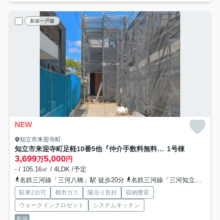
新築一戸建
NEW
知立市来迎寺町
知立市来迎寺町足軽10番5他『仲介手数料無料』新築一戸建て・建売
1号棟
3,699
5,000
万
円
- / 105.16㎡ / 4LDK /予定
名鉄三河線「三河八橋」駅 徒歩20分
名鉄三河線「三河知立」駅 徒歩23分
駐車2台可
都市ガス
陽当り良好
収納豊富
ウォークインクロゼット
システムキッチン
新築