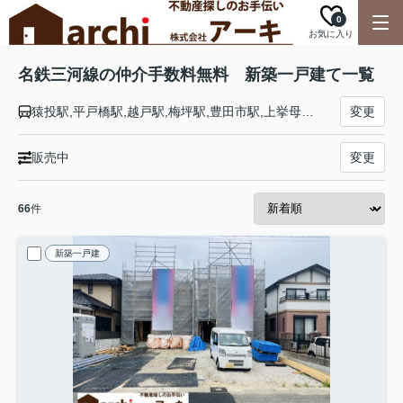
0
お気に入り
名鉄三河線の仲介手数料無料 新築一戸建て一覧
猿投駅,平戸橋駅,越戸駅,梅坪駅,豊田市駅,上挙母駅,土橋駅,竹村駅,若林駅,三河八橋駅,三河知立駅,知立駅,重原駅,刈谷駅,刈谷市駅,小垣江駅,吉浜駅,三河高浜駅,高浜港駅,北新川駅,新川町駅,碧南中央駅,碧南駅
変更
販売中
変更
66
件
新築一戸建