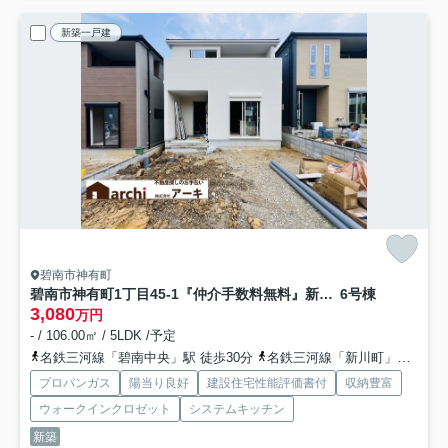
新築一戸建
碧南市神有町
碧南市神有町1丁目45-1『仲介手数料無料』新築一戸建て・建売
6号棟
3,080
万円
- / 106.00㎡ / 5LDK /予定
名鉄三河線「碧南中央」駅 徒歩30分
名鉄三河線「新川町」駅 徒歩31分
プロパンガス
陽当り良好
建設住宅性能評価書付
収納豊富
ウォークインクロゼット
システムキッチン
新築