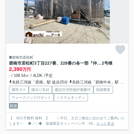
碧南市若松町
碧南市若松町3丁目227番、228番の各一部『仲介手数料無料』新築一戸建て・建売
2号棟
2,390
万円
- / 108.54㎡ / 4LDK /予定
名鉄三河線「碧南」駅 徒歩25分
名鉄三河線「碧南中央」駅 徒歩45分
都市ガス
陽当り良好
建設住宅性能評価書付
収納豊富
ウォークインクロゼット
システムキッチン
新築
【 仲介手数料 無料 】 ◇平日、土日ご都合に合わせてご案内いた
します◇ ◆◇◇◆ 新築限定キャンペーン中 htt...
もっと見る