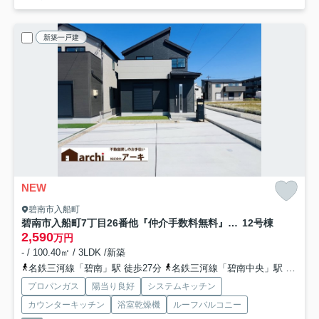
新築一戸建
NEW
碧南市入船町
碧南市入船町7丁目26番他『仲介手数料無料』新築一戸建て・建売
12号棟
2,590
万円
- / 100.40㎡ / 3LDK /新築
名鉄三河線「碧南」駅 徒歩27分
名鉄三河線「碧南中央」駅 徒歩47分
プロパンガス
陽当り良好
システムキッチン
カウンターキッチン
浴室乾燥機
ルーフバルコニー