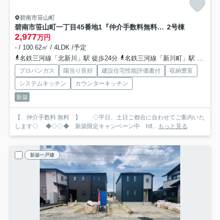
碧南市笹山町
碧南市笹山町一丁目45番地1『仲介手数料無料』新築一戸建て・建売
2号棟
2,977
万円
- / 100.62㎡ / 4LDK /予定
名鉄三河線「北新川」駅 徒歩24分
名鉄三河線「新川町」駅 徒歩27分
プロパンガス
陽当り良好
建設住宅性能評価書付
収納豊富
システムキッチン
カウンターキッチン
新築
【 仲介手数料 無料 】 ◇平日、土日ご都合に合わせてご案内いた
します◇ ◆◇◇◆ 新築限定キャンペーン中 htt...
もっと見る
新築一戸建