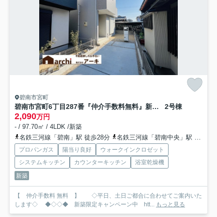
碧南市宮町
碧南市宮町6丁目287番『仲介手数料無料』新築一戸建て・建売
2号棟
2,090
万円
- / 97.70㎡ / 4LDK /新築
名鉄三河線「碧南」駅 徒歩28分
名鉄三河線「碧南中央」駅 徒歩48分
プロパンガス
陽当り良好
ウォークインクロゼット
システムキッチン
カウンターキッチン
浴室乾燥機
新築
【 仲介手数料 無料 】 ◇平日、土日ご都合に合わせてご案内いた
します◇ ◆◇◇◆ 新築限定キャンペーン中 htt...
もっと見る