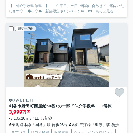
【 仲介手数料 無料 】 ◇平日、土日ご都合に合わせてご案内いた
します◇ ◆◇◇◆ 新築限定キャンペーン中 htt...
もっと見る
新築一戸建
刈谷市野田町
刈谷市野田町西屋鋪50番1の一部『仲介手数料無料』新築一戸建て・建売
1号棟
3,999
万円
- / 105.16㎡ / 4LDK /新築
東海道本線「刈谷」駅 徒歩26分
名鉄三河線「重原」駅 徒歩29分
都市ガス
陽当り良好
収納豊富
ウォークインクロゼット