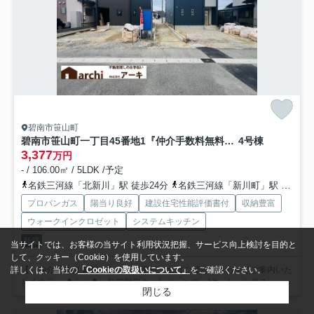
碧南市笹山町
碧南市笹山町一丁目45番地1『仲介手数料無料』新築一戸建て・建売
4号棟
3,377
万円
- / 106.00㎡ / 5LDK /予定
名鉄三河線「北新川」駅 徒歩24分
名鉄三河線「新川町」駅 徒歩27分
プロパンガス
陽当り良好
建設住宅性能評価書付
収納豊富
ウォークインクロゼット
システムキッチン
新築
当サイトでは、お客様の当サイト利用状況把握、サービス向上検討を目的と
して、クッキー（Cookie）を使用しています。
【 仲介手数料 無料 】 ◇平日、土日ご都合に合わせてご案内いた
詳しくは、当社の
「Cookieの取扱いについて」
をご確認ください。
します◇ ◆◇◇◆ 新築限定キャンペーン中 htt...
もっと見る
閉じる