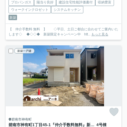
プロパンガス
陽当り良好
建設住宅性能評価書付
収納豊富
ウォークインクロゼット
システムキッチン
新築
【 仲介手数料 無料 】 ◇平日、土日ご都合に合わせてご案内いた
します◇ ◆◇◇◆ 新築限定キャンペーン中 htt...
もっと見る
新築一戸建
碧南市神有町
碧南市神有町1丁目45-1『仲介手数料無料』新築一戸建て・建売
4号棟