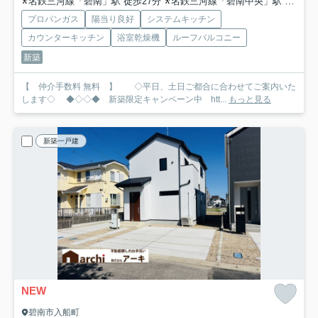
名鉄三河線「碧南」駅 徒歩27分
名鉄三河線「碧南中央」駅 徒歩47分
プロパンガス
陽当り良好
システムキッチン
カウンターキッチン
浴室乾燥機
ルーフバルコニー
新築
【 仲介手数料 無料 】 ◇平日、土日ご都合に合わせてご案内いた
します◇ ◆◇◇◆ 新築限定キャンペーン中 htt...
もっと見る
新築一戸建
NEW
碧南市入船町