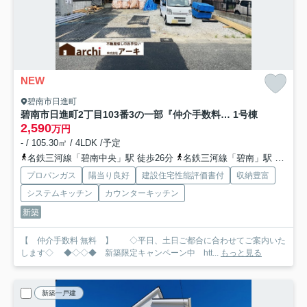
NEW
碧南市日進町
碧南市日進町2丁目103番3の一部『仲介手数料無料』新築一戸建て・建売
1号棟
2,590
万円
- / 105.30㎡ / 4LDK /予定
名鉄三河線「碧南中央」駅 徒歩26分
名鉄三河線「碧南」駅 徒歩27分
プロパンガス
陽当り良好
建設住宅性能評価書付
収納豊富
システムキッチン
カウンターキッチン
新築
【 仲介手数料 無料 】 ◇平日、土日ご都合に合わせてご案内いた
します◇ ◆◇◇◆ 新築限定キャンペーン中 htt...
もっと見る
新築一戸建