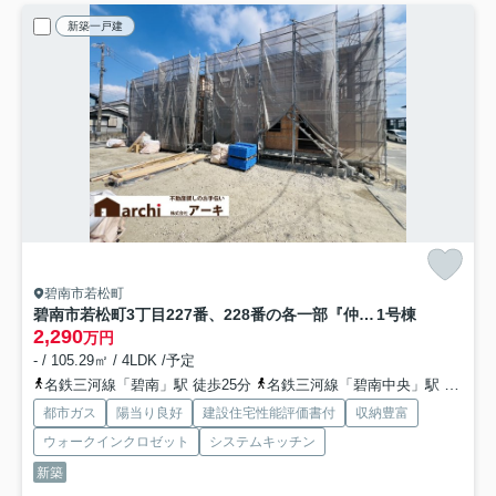
新築一戸建
碧南市若松町
碧南市若松町3丁目227番、228番の各一部『仲介手数料無料』新築一戸建て・建売
1号棟
2,290
万円
- / 105.29㎡ / 4LDK /予定
名鉄三河線「碧南」駅 徒歩25分
名鉄三河線「碧南中央」駅 徒歩45分
都市ガス
陽当り良好
建設住宅性能評価書付
収納豊富
ウォークインクロゼット
システムキッチン
新築