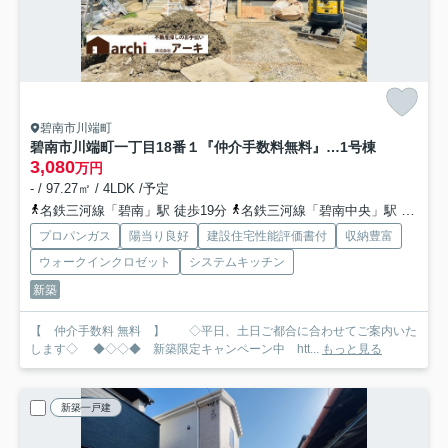
碧南市川端町
碧南市川端町一丁目18番１『仲介手数料無料』新築一戸建て・建売
1号棟
3,080
万円
- / 97.27㎡ / 4LDK /予定
名鉄三河線「碧南」駅 徒歩19分
名鉄三河線「碧南中央」駅 徒歩36分
プロパンガス
陽当り良好
建設住宅性能評価書付
収納豊富
ウォークインクロゼット
システムキッチン
新築
【 仲介手数料 無料 】 ◇平日、土日ご都合に合わせてご案内いた
します◇ ◆◇◇◆ 新築限定キャンペーン中 htt...
もっと見る
新築一戸建