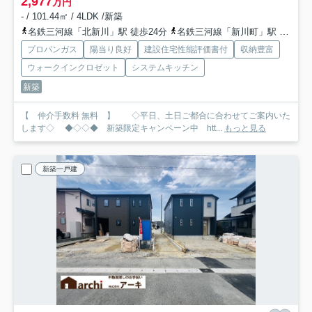
2,977
万円
- / 101.44㎡ / 4LDK /新築
名鉄三河線「北新川」駅 徒歩24分
名鉄三河線「新川町」駅 徒歩27分
プロパンガス
陽当り良好
建設住宅性能評価書付
収納豊富
ウォークインクロゼット
システムキッチン
新築
【 仲介手数料 無料 】 ◇平日、土日ご都合に合わせてご案内いた
します◇ ◆◇◇◆ 新築限定キャンペーン中 htt...
もっと見る
新築一戸建