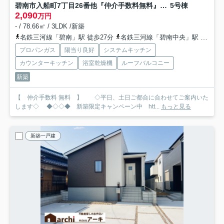
碧南市入船町7丁目26番他『仲介手数料無料』新築一戸建て・建売
5号棟
2,090
万円
- / 78.66㎡ / 3LDK /新築
名鉄三河線「碧南」駅 徒歩27分
名鉄三河線「碧南中央」駅 徒歩47分
プロパンガス
陽当り良好
システムキッチン
カウンターキッチン
浴室乾燥機
ルーフバルコニー
新築
【 仲介手数料 無料 】 ◇平日、土日ご都合に合わせてご案内いた
します◇ ◆◇◇◆ 新築限定キャンペーン中 htt...
もっと見る
新築一戸建