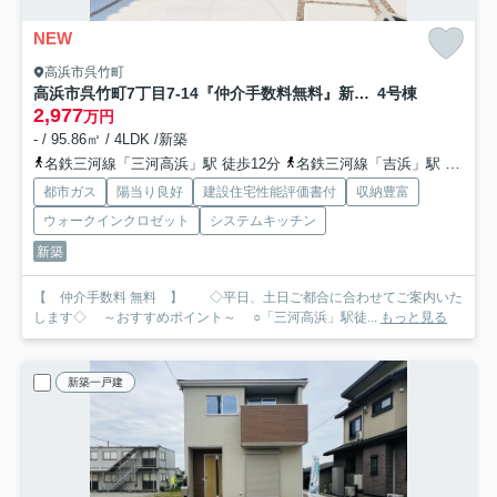
NEW
高浜市呉竹町
高浜市呉竹町7丁目7-14『仲介手数料無料』新築一戸建て・建売
4号棟
2,977
万円
- / 95.86㎡ / 4LDK /新築
名鉄三河線「三河高浜」駅 徒歩12分
名鉄三河線「吉浜」駅 徒歩15分
都市ガス
陽当り良好
建設住宅性能評価書付
収納豊富
ウォークインクロゼット
システムキッチン
新築
【 仲介手数料 無料 】 ◇平日、土日ご都合に合わせてご案内いた
します◇ ～おすすめポイント～ ○「三河高浜」駅徒...
もっと見る
新築一戸建