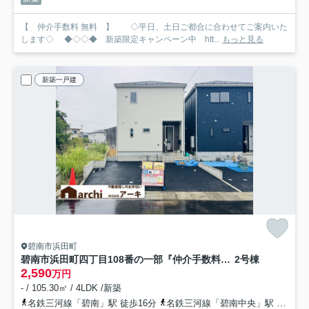
【 仲介手数料 無料 】 ◇平日、土日ご都合に合わせてご案内いた
します◇ ◆◇◇◆ 新築限定キャンペーン中 htt...
もっと見る
新築一戸建
碧南市浜田町
碧南市浜田町四丁目108番の一部『仲介手数料無料』新築一戸建て・建売
2号棟
2,590
万円
- / 105.30㎡ / 4LDK /新築
名鉄三河線「碧南」駅 徒歩16分
名鉄三河線「碧南中央」駅 徒歩37分