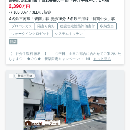
碧南市浜田町四丁目108番の一部『仲介手数料無料』新築一戸建て・建売
1号棟
2,390
万円
- / 105.30㎡ / 3LDK /新築
名鉄三河線「碧南」駅 徒歩16分
名鉄三河線「碧南中央」駅 徒歩37分
プロパンガス
陽当り良好
建設住宅性能評価書付
収納豊富
ウォークインクロゼット
システムキッチン
新築
【 仲介手数料 無料 】 ◇平日、土日ご都合に合わせてご案内いた
します◇ ◆◇◇◆ 新築限定キャンペーン中 htt...
もっと見る
新築一戸建