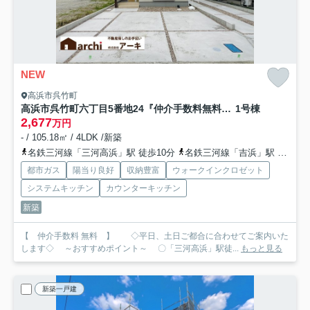
NEW
高浜市呉竹町
高浜市呉竹町六丁目5番地24『仲介手数料無料』新築一戸建て・建売
1号棟
2,677
万円
- / 105.18㎡ / 4LDK /新築
名鉄三河線「三河高浜」駅 徒歩10分
名鉄三河線「吉浜」駅 徒歩16分
都市ガス
陽当り良好
収納豊富
ウォークインクロゼット
システムキッチン
カウンターキッチン
新築
【 仲介手数料 無料 】 ◇平日、土日ご都合に合わせてご案内いた
します◇ ～おすすめポイント～ 〇「三河高浜」駅徒...
もっと見る
新築一戸建