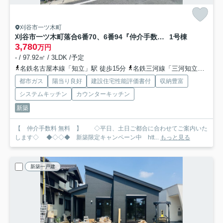
刈谷市一ツ木町
刈谷市一ツ木町落合6番70、6番94『仲介手数料無料』新築一戸建て・建売
1号棟
3,780
万円
- / 97.92㎡ / 3LDK /予定
名鉄名古屋本線「知立」駅 徒歩15分
名鉄三河線「三河知立」駅 徒歩34分
都市ガス
陽当り良好
建設住宅性能評価書付
収納豊富
システムキッチン
カウンターキッチン
新築
【 仲介手数料 無料 】 ◇平日、土日ご都合に合わせてご案内いた
します◇ ◆◇◇◆ 新築限定キャンペーン中 htt...
もっと見る
新築一戸建