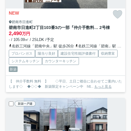
NEW
碧南市日進町
碧南市日進町2丁目103番3の一部『仲介手数料無料』新築一戸建て・建売
2号棟
2,490
万円
- / 105.09㎡ / 2SLDK /予定
名鉄三河線「碧南中央」駅 徒歩26分
名鉄三河線「碧南」駅 徒歩27分
プロパンガス
陽当り良好
建設住宅性能評価書付
収納豊富
システムキッチン
カウンターキッチン
新築
【 仲介手数料 無料 】 ◇平日、土日ご都合に合わせてご案内いた
します◇ ◆◇◇◆ 新築限定キャンペーン中 htt...
もっと見る
新築一戸建