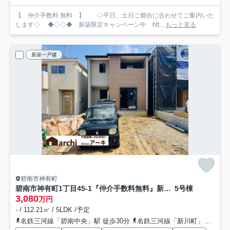
【 仲介手数料 無料 】 ◇平日、土日ご都合に合わせてご案内いた
します◇ ◆◇◇◆ 新築限定キャンペーン中 htt...
もっと見る
新築一戸建
碧南市神有町
碧南市神有町1丁目45-1『仲介手数料無料』新築一戸建て・建売
5号棟
3,080
万円
- / 112.21㎡ / 5LDK /予定
名鉄三河線「碧南中央」駅 徒歩30分
名鉄三河線「新川町」駅 徒歩31分