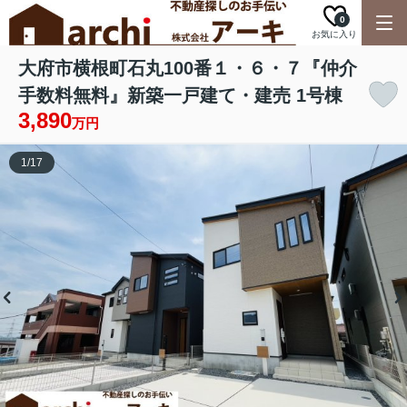
0
お気に入り
大府市横根町石丸100番１・６・７『仲介
手数料無料』新築一戸建て・建売 1号棟
3,890
万円
1
/
17