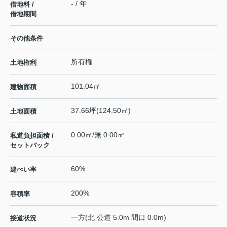
- / 年
借地料 /
借地期間
その他条件
所有権
土地権利
101.04㎡
建物面積
37.66坪(124.50㎡)
土地面積
0.00㎡/無 0.00㎡
私道負担面積 /
セットバック
60%
建ぺい率
200%
容積率
一方(北 公道 5.0m 間口 0.0m)
接道状況