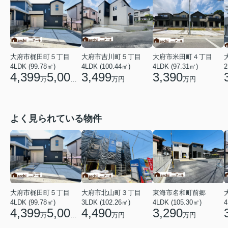
大府市梶田町５丁目
大府市吉川町５丁目
大府市米田町４丁目
4LDK (99.78㎡)
4LDK (100.44㎡)
2
4LDK (97.31㎡)
4,399
5,000
3,499
3,390
万
円
万円
万円
よく見られている物件
大府市梶田町５丁目
大府市北山町３丁目
東海市名和町前郷
4LDK (99.78㎡)
3LDK (102.26㎡)
4LDK (105.30㎡)
4
4,399
5,000
4,490
3,290
万
円
万円
万円