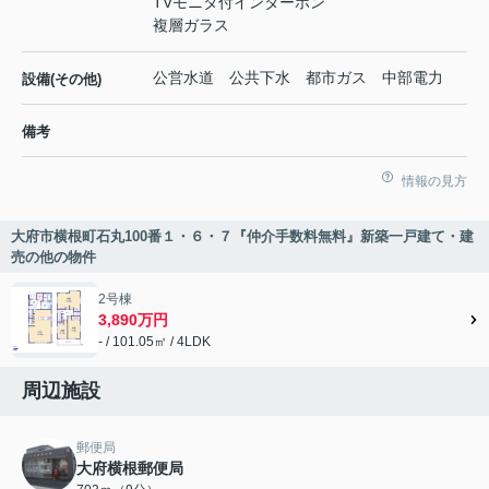
TVモニタ付インターホン
複層ガラス
公営水道 公共下水 都市ガス 中部電力
設備(その他)
備考
情報の見方
大府市横根町石丸100番１・６・７『仲介手数料無料』新築一戸建て・建
売の他の物件
2号棟
3,890万円
- / 101.05㎡ / 4LDK
周辺施設
郵便局
大府横根郵便局