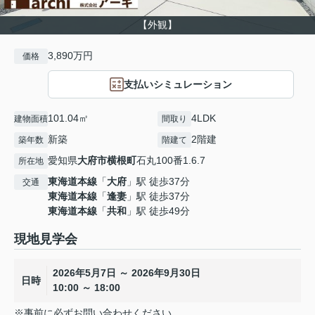
【外観】
3,890万円
価格
支払いシミュレーション
101.04㎡
4LDK
建物面積
間取り
新築
2階建
築年数
階建て
愛知県
大府市
横根町
石丸100番1.6.7
所在地
東海道本線
「
大府
」駅 徒歩37分
交通
東海道本線
「
逢妻
」駅 徒歩37分
東海道本線
「
共和
」駅 徒歩49分
現地見学会
2026年5月7日 ～ 2026年9月30日
日時
10:00 ～ 18:00
※事前に必ずお問い合わせください