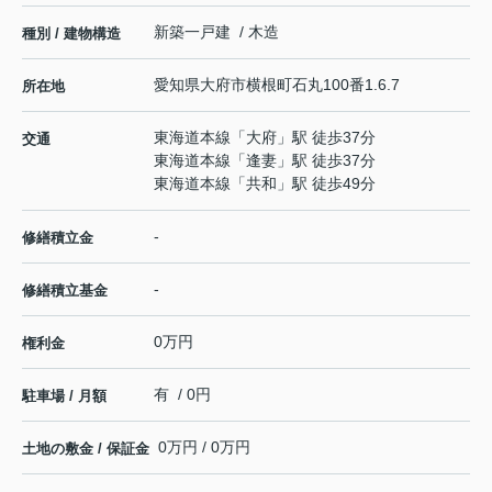
新築一戸建 / 木造
種別 / 建物構造
愛知県
大府市
横根町
石丸100番1.6.7
所在地
東海道本線
「
大府
」駅 徒歩37分
交通
東海道本線
「
逢妻
」駅 徒歩37分
東海道本線
「
共和
」駅 徒歩49分
-
修繕積立金
-
修繕積立基金
0万円
権利金
有 / 0円
駐車場 / 月額
0万円 / 0万円
土地の敷金 / 保証金