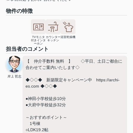
物件の特徴
TVモニタ
カウンター
浴室乾燥機
付きインタ
キッチン
ーホン
担当者のコメント
【 仲介手数料 無料 】 ◇平日、土日ご都合に
合わせてご案内いたします◇
岸上 哲志
◆◇◇◆ 新築限定キャンペーン中 https://archi-
es.com ◆◇◇◆
●神田小学校徒歩10分
●大府中学校徒歩32分
～おすすめポイント～
1号棟
○LDK19.2帖