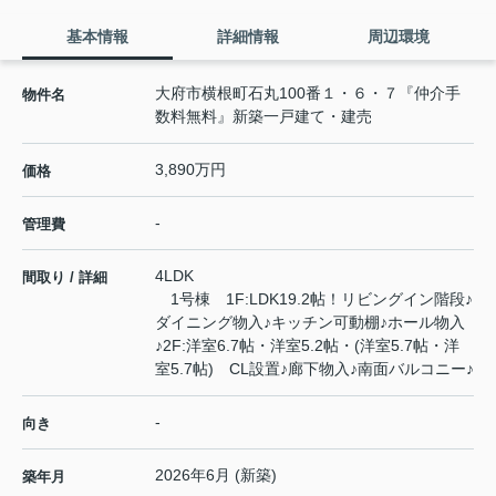
基本情報
詳細情報
周辺環境
大府市横根町石丸100番１・６・７『仲介手
物件名
数料無料』新築一戸建て・建売
3,890万円
価格
-
管理費
4LDK
間取り / 詳細
1号棟 1F:LDK19.2帖！リビングイン階段♪
ダイニング物入♪キッチン可動棚♪ホール物入
♪2F:洋室6.7帖・洋室5.2帖・(洋室5.7帖・洋
室5.7帖) CL設置♪廊下物入♪南面バルコニー♪
-
向き
2026年6月 (新築)
築年月