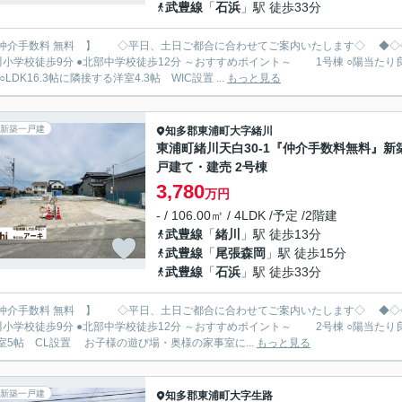
武豊線
「
石浜
」駅 徒歩33分
手数料 無料 】 ◇平日、土日ご都合に合わせてご案内いたします◇ ◆◇◇◆ 新築限定キャンペーン中 https://archi-es.com ◆◇◇◆
分 ●北部中学校徒歩12分 ～おすすめポイント～ 1号棟 ○陽当たり良好 ○「緒川」駅徒歩13分 ○並列駐車 ○独立性の高い間取り５
 ○LDK16.3帖に隣接する洋室4.3帖 WIC設置 ...
もっと見る
新築一戸建
知多郡東浦町
大字緒川
東浦町緒川天白30-1『仲介手数料無料』新
戸建て・建売 2号棟
3,780
万円
- / 106.00㎡ / 4LDK /予定 /2階建
武豊線
「
緒川
」駅 徒歩13分
武豊線
「
尾張森岡
」駅 徒歩15分
武豊線
「
石浜
」駅 徒歩33分
手数料 無料 】 ◇平日、土日ご都合に合わせてご案内いたします◇ ◆◇◇◆ 新築限定キャンペーン中 https://archi-es.com ◆◇◇◆
分 ●北部中学校徒歩12分 ～おすすめポイント～ 2号棟 ○陽当たり良好 ○「緒川」駅徒歩13分 ○並列駐車3台 ○LDK15.7帖に隣接す
室5帖 CL設置 お子様の遊び場・奥様の家事室に...
もっと見る
新築一戸建
知多郡東浦町
大字生路