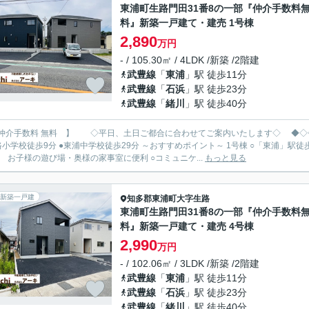
東浦町生路門田31番8の一部『仲介手数料
料』新築一戸建て・建売 1号棟
2,890
万円
- / 105.30㎡ / 4LDK /新築 /2階建
武豊線
「
東浦
」駅 徒歩11分
武豊線
「
石浜
」駅 徒歩23分
武豊線
「
緒川
」駅 徒歩40分
手数料 無料 】 ◇平日、土日ご都合に合わせてご案内いたします◇ ◆◇◇◆ 新築限定キャンペーン中 https://archi-es.com ◆◇◇◆
分 ●東浦中学校徒歩29分 ～おすすめポイント～ 1号棟 ○「東浦」駅徒歩11分 ○並列駐車3台 ○LDK16帖に隣接する洋風和室4帖 押入
 お子様の遊び場・奥様の家事室に便利 ○コミュニケ...
もっと見る
新築一戸建
知多郡東浦町
大字生路
東浦町生路門田31番8の一部『仲介手数料
料』新築一戸建て・建売 4号棟
2,990
万円
- / 102.06㎡ / 3LDK /新築 /2階建
武豊線
「
東浦
」駅 徒歩11分
武豊線
「
石浜
」駅 徒歩23分
武豊線
「
緒川
」駅 徒歩40分