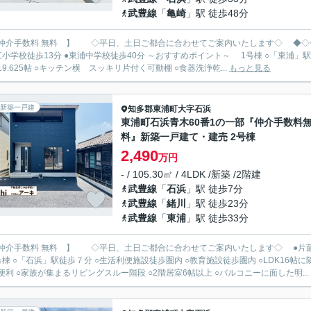
武豊線
「
亀崎
」駅 徒歩48分
手数料 無料 】 ◇平日、土日ご都合に合わせてご案内いたします◇ ◆◇◇◆ 新築限定キャンペーン中 https://archi-es.com ◆◇◇◆
13分 ●東浦中学校徒歩40分 ～おすすめポイント～ 1号棟 ○「東浦」駅徒歩6分 ○商業施設徒歩圏内 ○折上天井で開放感のある
K19.625帖 ○キッチン横 スッキリ片付く可動棚 ○食器洗浄乾...
もっと見る
新築一戸建
知多郡東浦町
大字石浜
東浦町石浜青木60番1の一部『仲介手数料
料』新築一戸建て・建売 2号棟
2,490
万円
- / 105.30㎡ / 4LDK /新築 /2階建
武豊線
「
石浜
」駅 徒歩7分
武豊線
「
緒川
」駅 徒歩23分
武豊線
「
東浦
」駅 徒歩33分
手数料 無料 】 ◇平日、土日ご都合に合わせてご案内いたします◇ ●片葩小学校徒歩5分 ●東浦町中学校徒歩9分 ～おすすめポイント～
棟 ○「石浜」駅徒歩７分 ○生活利便施設徒歩圏内 ○教育施設徒歩圏内 ○LDK16
便利 ○家族が集まるリビングスルー階段 ○2階居室6帖以上 ○バルコニーに面した明...