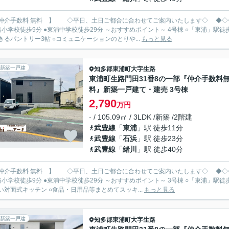
手数料 無料 】 ◇平日、土日ご都合に合わせてご案内いたします◇ ◆◇◇◆ 新築限定キャンペーン中 https://archi-es.com ◆◇◇◆
分 ●東浦中学校徒歩29分 ～おすすめポイント～ 4号棟 ○「東浦」駅徒歩11分 ○並列駐車3台 ○LDK16.2帖 ○食品・日用品がスッキリ収
きるパントリー3帖 ○コミュニケーションのとりや...
もっと見る
新築一戸建
知多郡東浦町
大字生路
東浦町生路門田31番8の一部『仲介手数料
料』新築一戸建て・建売 3号棟
2,790
万円
- / 105.09㎡ / 3LDK /新築 /2階建
武豊線
「
東浦
」駅 徒歩11分
武豊線
「
石浜
」駅 徒歩23分
武豊線
「
緒川
」駅 徒歩40分
手数料 無料 】 ◇平日、土日ご都合に合わせてご案内いたします◇ ◆◇◇◆ 新築限定キャンペーン中 https://archi-es.com ◆◇◇◆
分 ●東浦中学校徒歩29分 ～おすすめポイント～ 3号棟 ○「東浦」駅徒歩11分 ○並列駐車3台 ○LDK18.5帖 ○コミュニケーションのとり
い対面式キッチン ○食品・日用品等まとめてスッキ...
もっと見る
新築一戸建
知多郡東浦町
大字生路