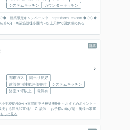
システムキッチン
カウンターキッチン
新築
無
都市ガス
陽当り良好
建設住宅性能評価書付
システムキッチン
浴室１坪以上
電気有
帖に隣接する洋風和室4帖 CL設置 お子様の遊び場・奥様の家事
もっと見る