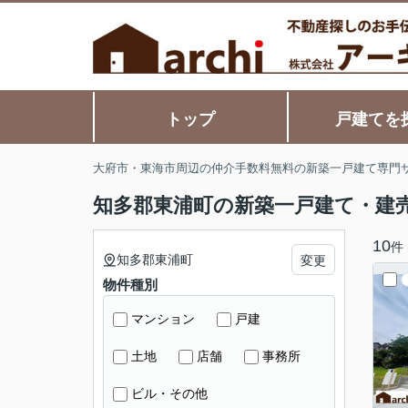
トップ
戸建てを
大府市・東海市周辺の仲介手数料無料の新築一戸建て専門
知多郡東浦町の新築一戸建て・建
10
件
知多郡東浦町
変更
物件種別
マンション
戸建
土地
店舗
事務所
ビル・その他