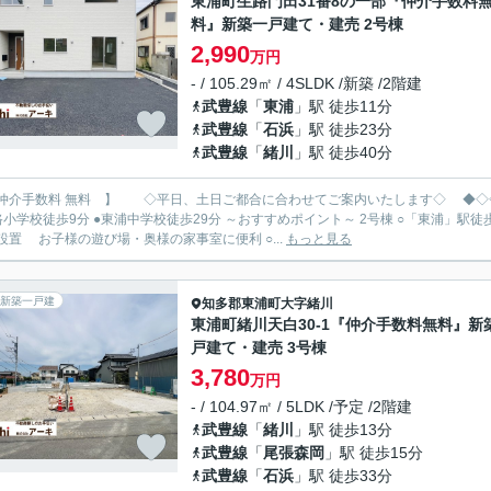
東浦町生路門田31番8の一部『仲介手数料
料』新築一戸建て・建売 2号棟
2,990
万円
- / 105.29㎡ / 4SLDK /新築 /2階建
武豊線
「
東浦
」駅 徒歩11分
武豊線
「
石浜
」駅 徒歩23分
武豊線
「
緒川
」駅 徒歩40分
手数料 無料 】 ◇平日、土日ご都合に合わせてご案内いたします◇ ◆◇◇◆ 新築限定キャンペーン中 https://archi-es.com ◆◇◇◆
分 ●東浦中学校徒歩29分 ～おすすめポイント～ 2号棟 ○「東浦」駅徒歩11分 ○並列駐車3台 ○LDK16.2帖に隣接する洋風和室4.5帖
設置 お子様の遊び場・奥様の家事室に便利 ○...
もっと見る
新築一戸建
知多郡東浦町
大字緒川
東浦町緒川天白30-1『仲介手数料無料』新
戸建て・建売 3号棟
3,780
万円
- / 104.97㎡ / 5LDK /予定 /2階建
武豊線
「
緒川
」駅 徒歩13分
武豊線
「
尾張森岡
」駅 徒歩15分
武豊線
「
石浜
」駅 徒歩33分