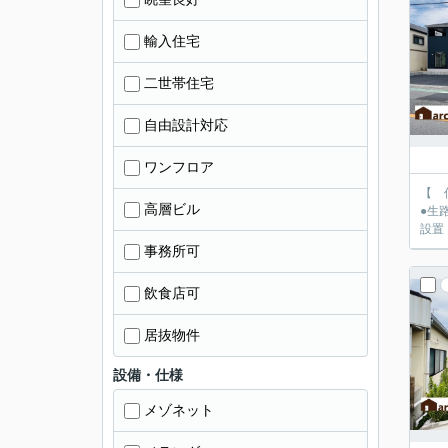
輸入住宅
二世帯住宅
自由設計対応
ワンフロア
【 仲介
高層ビル
●生路小学校徒歩9
設置
事務所可
飲食店可
居抜物件
設備・仕様
メゾネット