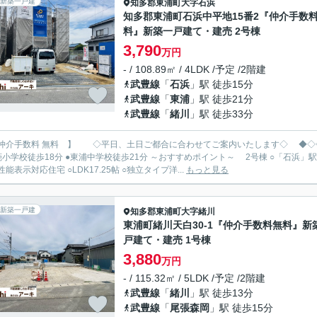
新築一戸建
知多郡東浦町
大字石浜
知多郡東浦町石浜中平地15番2『仲介手数
料』新築一戸建て・建売 2号棟
3,790
万円
- / 108.89㎡ / 4LDK /予定 /2階建
武豊線
「
石浜
」駅 徒歩15分
武豊線
「
東浦
」駅 徒歩21分
武豊線
「
緒川
」駅 徒歩33分
手数料 無料 】 ◇平日、土日ご都合に合わせてご案内いたします◇ ◆◇◇◆ 新築限定キャンペーン中 https://archi-es.com ◆◇◇◆
8分 ●東浦中学校徒歩21分 ～おすすめポイント～ 2号棟 ○「石浜」駅徒歩15分 ○生活環境整った住宅地 ○並列駐車 ○長期優良住宅 ○
能表示対応住宅 ○LDK17.25帖 ○独立タイプ洋...
もっと見る
新築一戸建
知多郡東浦町
大字緒川
東浦町緒川天白30-1『仲介手数料無料』新
戸建て・建売 1号棟
3,880
万円
- / 115.32㎡ / 5LDK /予定 /2階建
武豊線
「
緒川
」駅 徒歩13分
武豊線
「
尾張森岡
」駅 徒歩15分