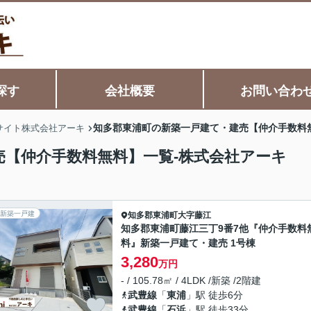
探す
会社概要
お問い合わ
知多郡東浦町の新築一戸建て・建売【仲介手数料
サイト株式会社アーキ
売【仲介手数料無料】一覧-株式会社アーキ
新築一戸建
知多郡東浦町
大字藤江
知多郡東浦町藤江三丁9番7他『仲介手数料
料』新築一戸建て・建売 1号棟
3,280
万円
- / 105.78㎡ / 4LDK /新築 /2階建
武豊線
「
東浦
」駅 徒歩6分
武豊線
「
石浜
」駅 徒歩33分