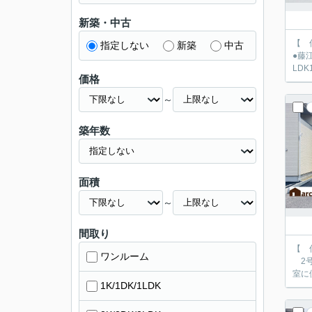
新築・中古
【 仲介
指定しない
新築
中古
●藤江小学校徒歩
LD
価格
～
築年数
面積
～
間取り
【 仲介
ワンルーム
2号
室に
1K/1DK/1LDK