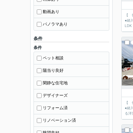
動画あり
【 仲介
●緒川小学校徒歩9
パノラマあり
LDK
条件
条件
ペット相談
陽当り良好
閑静な住宅地
デザイナーズ
【 仲介
リフォーム済
●緒川小学校徒歩9
る洋
リノベーション済
眺望良好