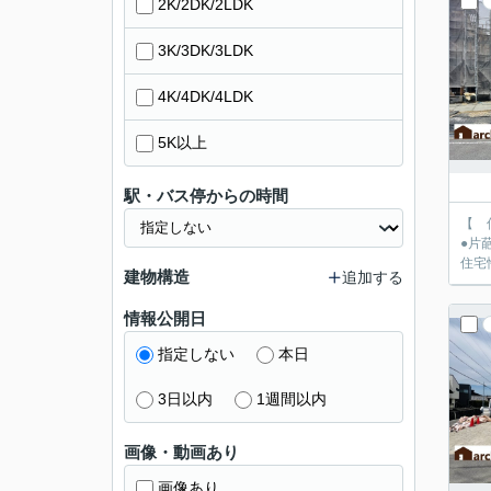
2K/2DK/2LDK
3K/3DK/3LDK
4K/4DK/4LDK
5K以上
駅・バス停からの時間
【 仲介
●片葩小学校徒歩1
住宅性
建物構造
追加する
情報公開日
指定しない
本日
3日以内
1週間以内
画像・動画あり
画像あり