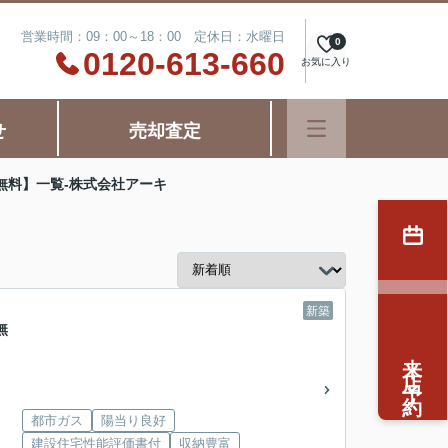
営業時間：09：00～18：00 定休日：水曜日
0
0120-613-660
お気に入り
せ
売却査定
無料】一覧-株式会社アーキ
新築
無
来店予約
都市ガス
陽当り良好
建設住宅性能評価書付
収納豊富