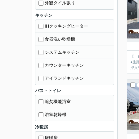
外観タイル張り
キッチン
IHクッキングヒーター
食器洗い乾燥機
システムキッチン
【 仲介
●生路小学校徒歩9
カウンターキッチン
押入
アイランドキッチン
バス・トイレ
追焚機能浴室
浴室乾燥機
冷暖房
床暖房