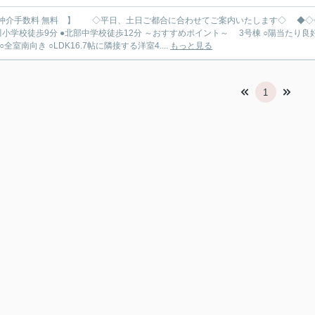
手数料 無料 】 ◇平日、土日ご都合に合わせてご案内いたします◇ ◆◇◇◆ 新築限定キャンペーン中 https://archi-es.com ◆◇◇◆
分 ●北部中学校徒歩12分 ～おすすめポイント～ 3号棟 ○陽当たり良好 ○「緒川」駅徒歩13分 ○並列駐車3台 ○独立性の高い間取り５
 ○全室南向き ○LDK16.7帖に隣接する洋室4....
もっと見る
1