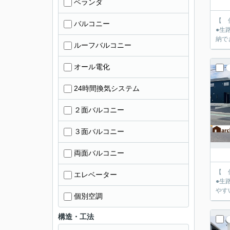
ベランダ
【 仲介
バルコニー
●生路小学校徒歩9
納で
ルーフバルコニー
オール電化
24時間換気システム
２面バルコニー
３面バルコニー
両面バルコニー
【 仲介
エレベーター
●生路小学校徒歩9
やす
個別空調
構造・工法