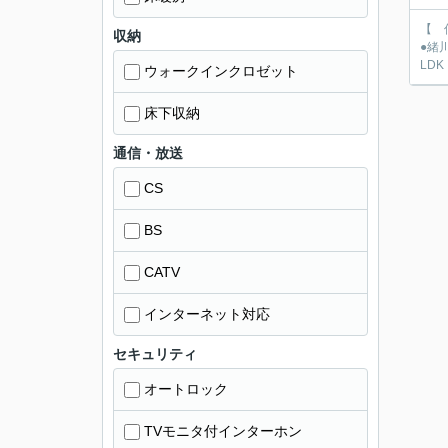
【 仲介
収納
●緒川小学校徒歩9
LDK
ウォークインクロゼット
床下収納
通信・放送
CS
BS
CATV
インターネット対応
セキュリティ
オートロック
TVモニタ付インターホン