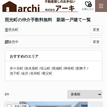
0
お気に入り
照光町の仲介手数料無料 新築一戸建て一覧
照光町
変更
販売中
変更
おすすめのエリア
井ケ谷町
/
加木屋町
/
笹山町
/
尾城町
/
神有町
/
新舞子
/
池下町
/
金沢
/
名和町
/
養父町
2
件
新築一戸建