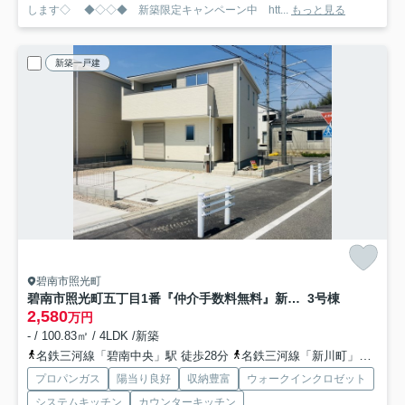
します◇ ◆◇◇◆ 新築限定キャンペーン中 htt...
もっと見る
新築一戸建
碧南市照光町
碧南市照光町五丁目1番『仲介手数料無料』新築一戸建て・建売
3号棟
2,580
万円
- / 100.83㎡ / 4LDK /新築
名鉄三河線「碧南中央」駅 徒歩28分
名鉄三河線「新川町」駅 徒歩35分
プロパンガス
陽当り良好
収納豊富
ウォークインクロゼット
システムキッチン
カウンターキッチン