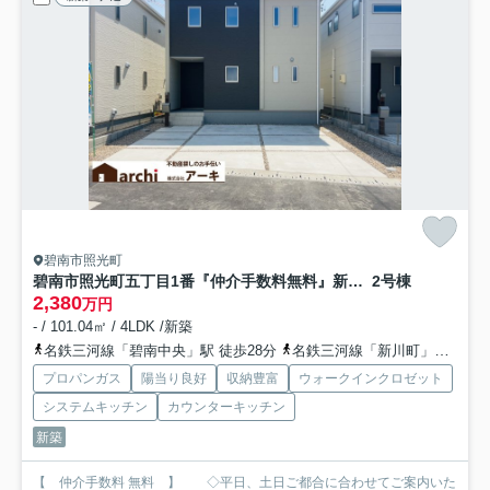
碧南市照光町
碧南市照光町五丁目1番『仲介手数料無料』新築一戸建て・建売
2号棟
2,380
万円
- / 101.04㎡ / 4LDK /新築
名鉄三河線「碧南中央」駅 徒歩28分
名鉄三河線「新川町」駅 徒歩35分
プロパンガス
陽当り良好
収納豊富
ウォークインクロゼット
システムキッチン
カウンターキッチン
新築
【 仲介手数料 無料 】 ◇平日、土日ご都合に合わせてご案内いた