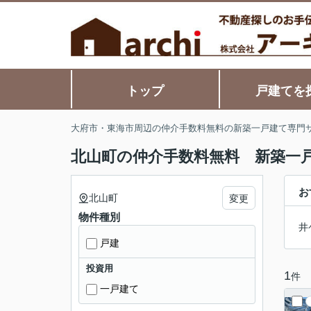
トップ
戸建てを
大府市・東海市周辺の仲介手数料無料の新築一戸建て専門
北山町の仲介手数料無料 新築一
お
北山町
変更
物件種別
井
戸建
投資用
1
件
一戸建て