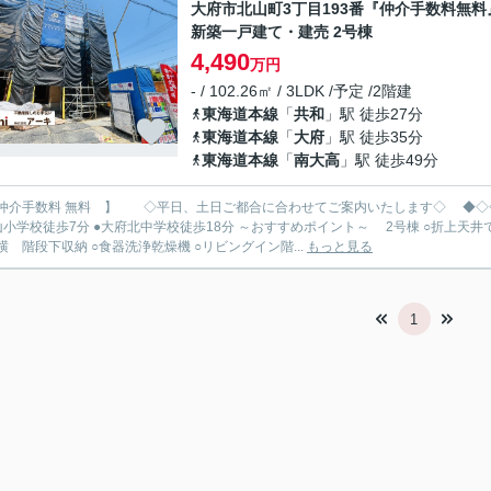
大府市北山町3丁目193番『仲介手数料無料
新築一戸建て・建売 2号棟
4,490
万円
- / 102.26㎡ / 3LDK /予定 /2階建
東海道本線
「
共和
」駅 徒歩27分
東海道本線
「
大府
」駅 徒歩35分
東海道本線
「
南大高
」駅 徒歩49分
手数料 無料 】 ◇平日、土日ご都合に合わせてご案内いたします◇ ◆◇◇◆ 新築限定キャンペーン中 https://archi-es.com ◆◇◇◆
分 ●大府北中学校徒歩18分 ～おすすめポイント～ 2号棟 ○折上天井で開放感のあるLDK19.5帖(マルチスキップ2.5帖) ○吹抜 ○キッ
横 階段下収納 ○食器洗浄乾燥機 ○リビングイン階...
もっと見る
1