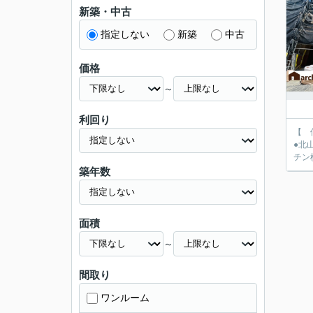
新築・中古
指定しない
新築
中古
価格
～
利回り
【 仲介
●北山小学校徒歩7
チン
築年数
面積
～
間取り
ワンルーム