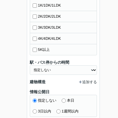
1K/1DK/1LDK
2K/2DK/2LDK
3K/3DK/3LDK
4K/4DK/4LDK
5K以上
駅・バス停からの時間
建物構造
追加する
情報公開日
指定しない
本日
3日以内
1週間以内