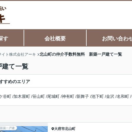
探す
会社概要
お問い合わ
北山町の仲介手数料無料 新築一戸建て一覧
サイト株式会社アーキ
戸建て一覧
すすめのエリア
ケ谷町
/
加木屋町
/
笹山町
/
尾城町
/
神有町
/
新舞子
/
池下町
/
金沢
/
名和町
/
新築一戸建
大府市
北山町