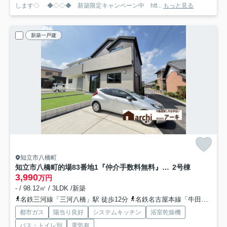
します◇ ◆◇◇◆ 新築限定キャンペーン中 htt...
もっと見る
新築一戸建
知立市八橋町
知立市八橋町的場83番地1『仲介手数料無料』新築一戸建て・建売
2号棟
3,990
万円
- / 98.12㎡ / 3LDK /新築
名鉄三河線「三河八橋」駅 徒歩12分
名鉄名古屋本線「牛田」駅 徒歩20分
都市ガス
陽当り良好
システムキッチン
浴室乾燥機
バス・トイレ別
電気有