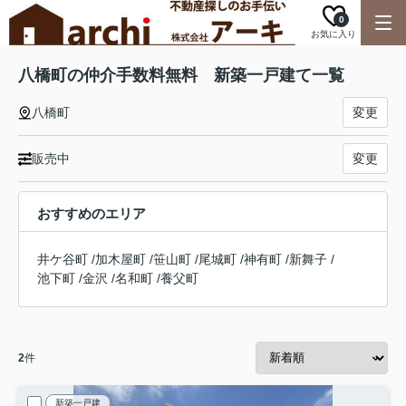
0
お気に入り
八橋町の仲介手数料無料 新築一戸建て一覧
八橋町
変更
販売中
変更
おすすめのエリア
井ケ谷町
/
加木屋町
/
笹山町
/
尾城町
/
神有町
/
新舞子
/
池下町
/
金沢
/
名和町
/
養父町
2
件
新築一戸建