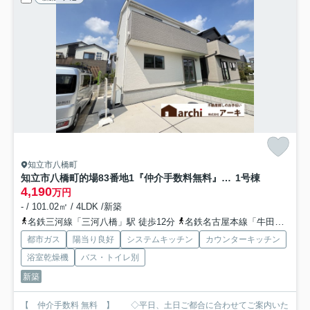
知立市八橋町
知立市八橋町的場83番地1『仲介手数料無料』新築一戸建て・建売
1号棟
4,190
万円
- / 101.02㎡ / 4LDK /新築
名鉄三河線「三河八橋」駅 徒歩12分
名鉄名古屋本線「牛田」駅 徒歩20分
都市ガス
陽当り良好
システムキッチン
カウンターキッチン
浴室乾燥機
バス・トイレ別
新築
【 仲介手数料 無料 】 ◇平日、土日ご都合に合わせてご案内いた