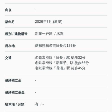
-
向き
2026年7月 (新築)
築年月
新築一戸建 / 木造
種別 / 建物構造
愛知県
知多市
日長台
189番
所在地
名鉄常滑線
「
日長
」駅 徒歩32分
交通
名鉄常滑線
「
新舞子
」駅 徒歩36分
名鉄常滑線
「
長浦
」駅 徒歩45分
-
修繕積立金
-
修繕積立基金
有 / -
駐車場 / 月額