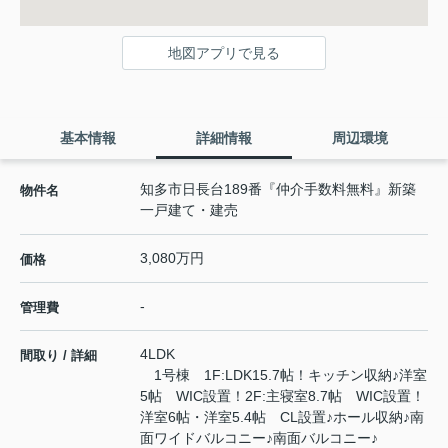
地図アプリで見る
基本情報
詳細情報
周辺環境
知多市日長台189番『仲介手数料無料』新築
物件名
一戸建て・建売
3,080万円
価格
-
管理費
4LDK
間取り / 詳細
1号棟 1F:LDK15.7帖！キッチン収納♪洋室
5帖 WIC設置！2F:主寝室8.7帖 WIC設置！
洋室6帖・洋室5.4帖 CL設置♪ホール収納♪南
面ワイドバルコニー♪南面バルコニー♪