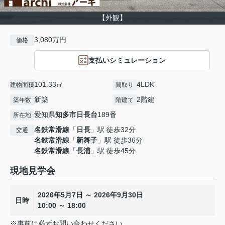
【外観】
3,080万円
価格
支払いシミュレーション
101.33㎡
4LDK
建物面積
間取り
新築
2階建
築年数
階建て
愛知県
知多市
日長台
189番
所在地
名鉄常滑線
「
日長
」駅 徒歩32分
交通
名鉄常滑線
「
新舞子
」駅 徒歩36分
名鉄常滑線
「
長浦
」駅 徒歩45分
現地見学会
2026年5月7日 ～ 2026年9月30日
日時
10:00 ～ 18:00
※事前に必ずお問い合わせください