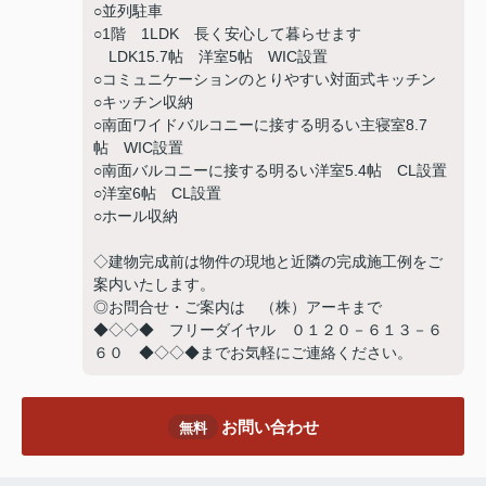
○並列駐車
○1階 1LDK 長く安心して暮らせます
LDK15.7帖 洋室5帖 WIC設置
○コミュニケーションのとりやすい対面式キッチン
○キッチン収納
○南面ワイドバルコニーに接する明るい主寝室8.7
帖 WIC設置
○南面バルコニーに接する明るい洋室5.4帖 CL設置
○洋室6帖 CL設置
○ホール収納
◇建物完成前は物件の現地と近隣の完成施工例をご
案内いたします。
◎お問合せ・ご案内は （株）アーキまで
◆◇◇◆ フリーダイヤル ０１２０－６１３－６
６０ ◆◇◇◆までお気軽にご連絡ください。
お問い合わせ
無料