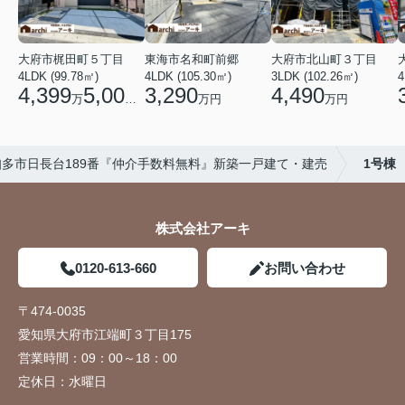
大府市梶田町５丁目
東海市名和町前郷
大府市北山町３丁目
4LDK (99.78㎡)
4LDK (105.30㎡)
3LDK (102.26㎡)
4
4,399
5,000
3,290
4,490
万
円
万円
万円
知多市日長台189番『仲介手数料無料』新築一戸建て・建売
1号棟
株式会社アーキ
0120-613-660
お問い合わせ
〒474-0035
愛知県大府市江端町３丁目175
営業時間：
09：00～18：00
定休日：
水曜日