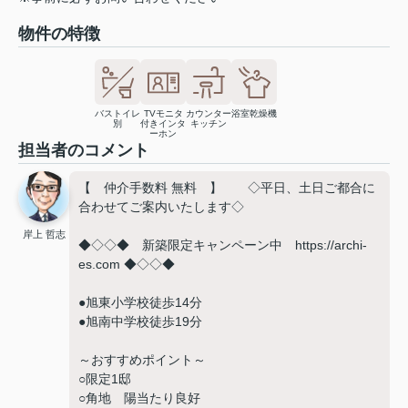
物件の特徴
バストイレ
TVモニタ
カウンター
浴室乾燥機
別
付きインタ
キッチン
ーホン
担当者のコメント
【 仲介手数料 無料 】 ◇平日、土日ご都合に
合わせてご案内いたします◇
岸上 哲志
◆◇◇◆ 新築限定キャンペーン中 https://archi-
es.com ◆◇◇◆
●旭東小学校徒歩14分
●旭南中学校徒歩19分
～おすすめポイント～
○限定1邸
○角地 陽当たり良好