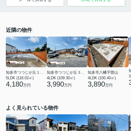
近隣の物件
知多市つつじが丘１丁目
知多市つつじが丘３丁目
知多市八幡字曽山
3
5LDK (118.02㎡)
4LDK (109.30㎡)
4LDK (100.40㎡)
4,180
3,990
3,890
万円
万円
万円
よく見られている物件