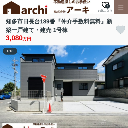
0
お気に入り
知多市日長台189番『仲介手数料無料』新
築一戸建て・建売 1号棟
3,080
万円
1
/
18