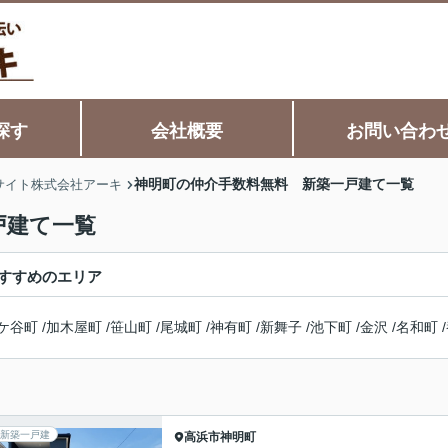
探す
会社概要
お問い合わ
神明町の仲介手数料無料 新築一戸建て一覧
サイト株式会社アーキ
戸建て一覧
すすめのエリア
ケ谷町
/
加木屋町
/
笹山町
/
尾城町
/
神有町
/
新舞子
/
池下町
/
金沢
/
名和町
/
新築一戸建
高浜市
神明町