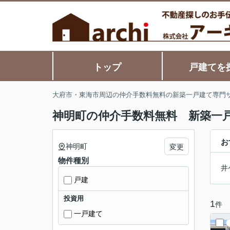
トップ
戸建てを
大府市・東海市周辺の仲介手数料無料の新築一戸建て専門
神明町の仲介手数料無料 新築一
お
神明町
変更
物件種別
井
戸建
投資用
1
件
一戸建て