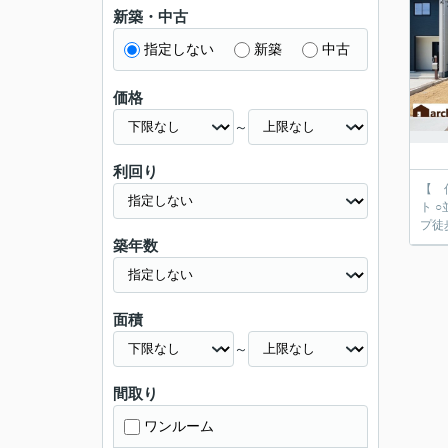
新築・中古
指定しない
新築
中古
価格
～
利回り
【 
ト ○並列駐車 ～ライフインフォメーション～ ○よしいけ保
プ徒
築年数
面積
～
間取り
ワンルーム