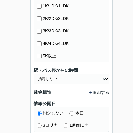
1K/1DK/1LDK
2K/2DK/2LDK
3K/3DK/3LDK
4K/4DK/4LDK
5K以上
駅・バス停からの時間
建物構造
追加する
情報公開日
指定しない
本日
3日以内
1週間以内