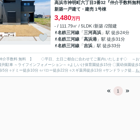
高浜市神明町六丁目3番32『仲介手数料無
新築一戸建て・建売 1号棟
3,480
万円
- / 111.79㎡ / 5LDK /新築 /2階建
名鉄三河線
「
三河高浜
」駅 徒歩24分
名鉄三河線
「
高浜港
」駅 徒歩31分
名鉄三河線
「
吉浜
」駅 徒歩33分
仲介手数料 無料 】 ◇平日、土日ご都合に合わせてご案内いたします◇ ～おす
育園徒歩15分 〇翼幼保園徒歩18分 〇翼小学校徒歩7分 ○高浜中学校徒歩17分 〇ミニストッ
歩5分 ○ドミー徒歩10分 ○バロー徒歩22分 ○スギ薬局徒歩13分 ○サンドラック徒...
も
1