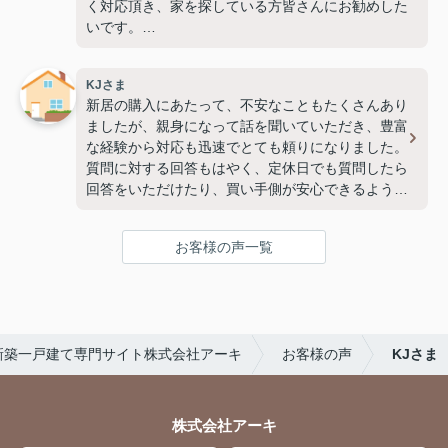
く対応頂き、家を探している方皆さんにお勧めした
いです。
本当に無理を聞いて頂いたり、色々大変お世話にな
りました。
KJさま
またどこかでお会いしましたら、お声がけします
新居の購入にあたって、不安なこともたくさんあり
ね。
ましたが、親身になって話を聞いていただき、豊富
本当にありがとうございました。(2026.5.5)
な経験から対応も迅速でとても頼りになりました。
質問に対する回答もはやく、定休日でも質問したら
回答をいただけたり、買い手側が安心できるような
対応をしていただけました。
多分2度と家を買う機会はないと思いますが、もし
お客様の声一覧
次があればまたアーキさんにお願いしたいぐらいで
す！（2026.4.10）
新築一戸建て専門サイト株式会社アーキ
お客様の声
KJさま
株式会社アーキ