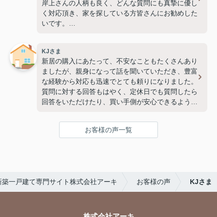
岸上さんの人柄も良く、どんな質問にも真摯に優し
く対応頂き、家を探している方皆さんにお勧めした
いです。
本当に無理を聞いて頂いたり、色々大変お世話にな
りました。
KJさま
またどこかでお会いしましたら、お声がけします
新居の購入にあたって、不安なこともたくさんあり
ね。
ましたが、親身になって話を聞いていただき、豊富
本当にありがとうございました。(2026.5.5)
な経験から対応も迅速でとても頼りになりました。
質問に対する回答もはやく、定休日でも質問したら
回答をいただけたり、買い手側が安心できるような
対応をしていただけました。
多分2度と家を買う機会はないと思いますが、もし
お客様の声一覧
次があればまたアーキさんにお願いしたいぐらいで
す！（2026.4.10）
新築一戸建て専門サイト株式会社アーキ
お客様の声
KJさま
株式会社アーキ