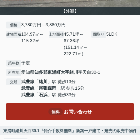
【外観】
3,780万円～3,880万円
価格
104.97㎡～
45.71坪～
5LDK
建物面積
土地面積
間取り
115.32㎡
67.36坪
(151.14㎡～
222.71㎡)
予定
築年数
愛知県
知多郡東浦町
大字緒川
字天白30-1
所在地
武豊線
「
緒川
」駅 徒歩13分
交通
武豊線
「
尾張森岡
」駅 徒歩15分
武豊線
「
石浜
」駅 徒歩33分
お問い合わせ
無料
東浦町緒川天白30-1『仲介手数料無料』新築一戸建て・建売の販売中物件