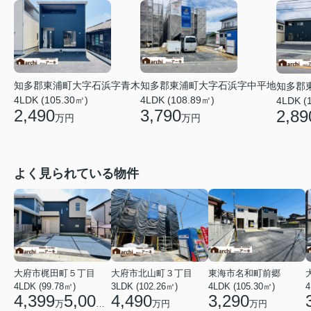
知多郡東浦町大字石浜字青木
知多郡東浦町大字石浜字中平地
知多郡
4LDK (105.30㎡)
4LDK (108.89㎡)
4LDK (
2,490
3,790
2,89
万円
万円
よく見られている物件
大府市梶田町５丁目
大府市北山町３丁目
東海市名和町前郷
4LDK (99.78㎡)
3LDK (102.26㎡)
4LDK (105.30㎡)
4
4,399
5,000
4,490
3,290
万
円
万円
万円