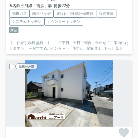
名鉄三河線「吉浜」駅 徒歩22分
都市ガス
陽当り良好
建設住宅性能評価書付
収納豊富
システムキッチン
カウンターキッチン
新築
【 仲介手数料 無料 】 ◇平日、土日ご都合に合わせてご案内いた
します◇ ～おすすめポイント～ ○「小垣江」駅徒歩1...
もっと見る
新築一戸建