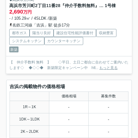
高浜市芳川町2丁目11番28『仲介手数料無料』新築一戸建て・建売
1号棟
2,690
万円
- / 105.29㎡ / 4SLDK /新築
名鉄三河線「吉浜」駅 徒歩17分
都市ガス
陽当り良好
建設住宅性能評価書付
収納豊富
システムキッチン
カウンターキッチン
新築
【 仲介手数料 無料 】 ◇平日、土日ご都合に合わせてご案内いた
します◇ ◆◇◇◆ 新築限定キャンペーン中 htt...
もっと見る
吉浜の掲載物件の価格相場
価格相場
募集件数
-
-
1R～1K
-
-
1DK～1LDK
-
-
2K～2LDK