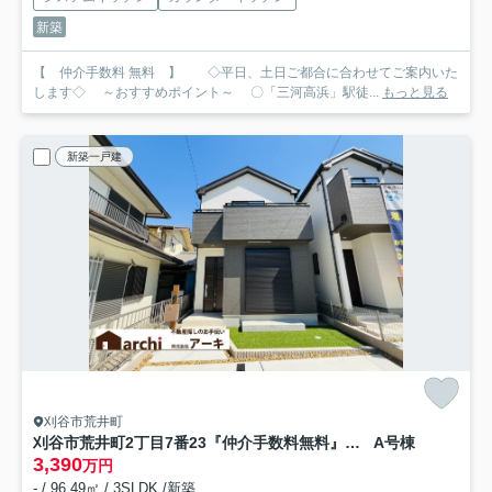
新築
【 仲介手数料 無料 】 ◇平日、土日ご都合に合わせてご案内いた
します◇ ～おすすめポイント～ 〇「三河高浜」駅徒...
もっと見る
新築一戸建
刈谷市荒井町
刈谷市荒井町2丁目7番23『仲介手数料無料』新築一戸建て・建売
A号棟
3,390
万円
- / 96.49㎡ / 3SLDK /新築