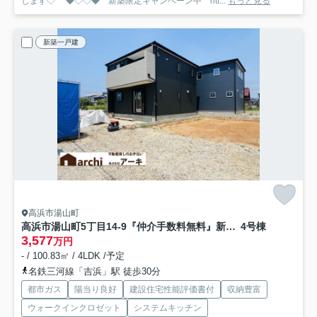
します◇ ◆◇◇◆ 新築限定キャンペーン中 htt...
もっと見る
新築一戸建
高浜市湯山町
高浜市湯山町5丁目14-9『仲介手数料無料』新築一戸建て・建売
4号棟
3,577
万円
- / 100.83㎡ / 4LDK /予定
名鉄三河線「吉浜」駅 徒歩30分
都市ガス
陽当り良好
建設住宅性能評価書付
収納豊富
ウォークインクロゼット
システムキッチン