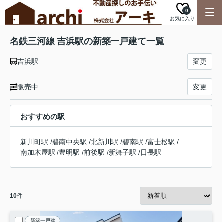
0
お気に入り
名鉄三河線 吉浜駅の新築一戸建て一覧
吉浜駅
変更
販売中
変更
おすすめの駅
新川町駅
/
碧南中央駅
/
北新川駅
/
碧南駅
/
富士松駅
/
南加木屋駅
/
豊明駅
/
前後駅
/
新舞子駅
/
日長駅
10
件
新築一戸建