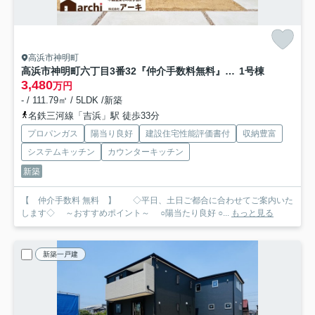
高浜市神明町
高浜市神明町六丁目3番32『仲介手数料無料』新築一戸建て・建売
1号棟
3,480
万円
- / 111.79㎡ / 5LDK /新築
名鉄三河線「吉浜」駅 徒歩33分
プロパンガス
陽当り良好
建設住宅性能評価書付
収納豊富
システムキッチン
カウンターキッチン
新築
【 仲介手数料 無料 】 ◇平日、土日ご都合に合わせてご案内いた
します◇ ～おすすめポイント～ ○陽当たり良好 ○...
もっと見る
新築一戸建