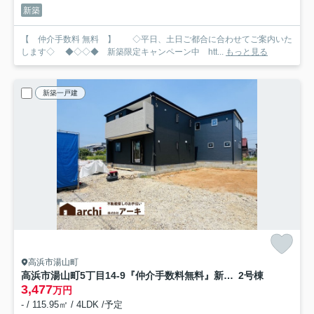
新築
【 仲介手数料 無料 】 ◇平日、土日ご都合に合わせてご案内いた
します◇ ◆◇◇◆ 新築限定キャンペーン中 htt...
もっと見る
新築一戸建
高浜市湯山町
高浜市湯山町5丁目14-9『仲介手数料無料』新築一戸建て・建売
2号棟
3,477
万円
- / 115.95㎡ / 4LDK /予定