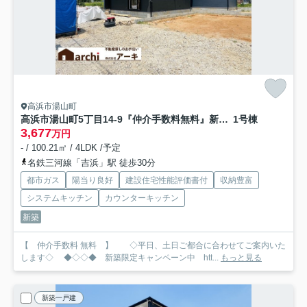
高浜市湯山町
高浜市湯山町5丁目14-9『仲介手数料無料』新築一戸建て・建売
1号棟
3,677
万円
- / 100.21㎡ / 4LDK /予定
名鉄三河線「吉浜」駅 徒歩30分
都市ガス
陽当り良好
建設住宅性能評価書付
収納豊富
システムキッチン
カウンターキッチン
新築
【 仲介手数料 無料 】 ◇平日、土日ご都合に合わせてご案内いた
します◇ ◆◇◇◆ 新築限定キャンペーン中 htt...
もっと見る
新築一戸建