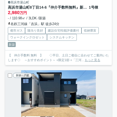
高浜市湯山町
高浜市湯山町8丁目14-6『仲介手数料無料』新築一戸建て・建売
1号棟
2,980
万円
- / 110.98㎡ / 3LDK /新築
名鉄三河線「吉浜」駅 徒歩24分
都市ガス
陽当り良好
建設住宅性能評価書付
収納豊富
ウォークインクロゼット
システムキッチン
新築
【 仲介手数料 無料 】 ◇平日、土日ご都合に合わせてご案内いた
します◇ ～おすすめポイント～ ○限定1邸 ○「三河...
もっと見る
新築一戸建