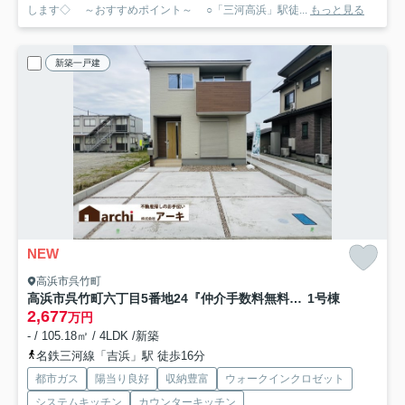
します◇ ～おすすめポイント～ ○「三河高浜」駅徒...
もっと見る
新築一戸建
NEW
高浜市呉竹町
高浜市呉竹町六丁目5番地24『仲介手数料無料』新築一戸建て・建売
1号棟
2,677
万円
- / 105.18㎡ / 4LDK /新築
名鉄三河線「吉浜」駅 徒歩16分
都市ガス
陽当り良好
収納豊富
ウォークインクロゼット
システムキッチン
カウンターキッチン