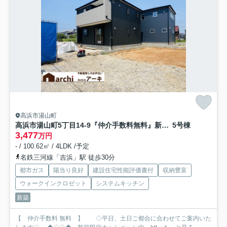
高浜市湯山町
高浜市湯山町5丁目14-9『仲介手数料無料』新築一戸建て・建売
5号棟
3,477
万円
- / 100.62㎡ / 4LDK /予定
名鉄三河線「吉浜」駅 徒歩30分
都市ガス
陽当り良好
建設住宅性能評価書付
収納豊富
ウォークインクロゼット
システムキッチン
新築
【 仲介手数料 無料 】 ◇平日、土日ご都合に合わせてご案内いた