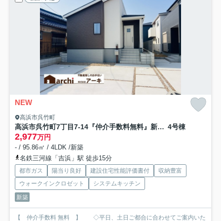
NEW
高浜市呉竹町
高浜市呉竹町7丁目7-14『仲介手数料無料』新築一戸建て・建売
4号棟
2,977
万円
- / 95.86㎡ / 4LDK /新築
名鉄三河線「吉浜」駅 徒歩15分
都市ガス
陽当り良好
建設住宅性能評価書付
収納豊富
ウォークインクロゼット
システムキッチン
新築
【 仲介手数料 無料 】 ◇平日、土日ご都合に合わせてご案内いた