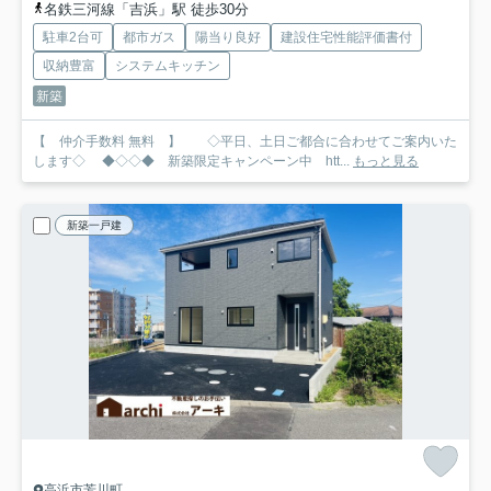
名鉄三河線「吉浜」駅 徒歩30分
駐車2台可
都市ガス
陽当り良好
建設住宅性能評価書付
収納豊富
システムキッチン
新築
【 仲介手数料 無料 】 ◇平日、土日ご都合に合わせてご案内いた
します◇ ◆◇◇◆ 新築限定キャンペーン中 htt...
もっと見る
新築一戸建
高浜市芳川町