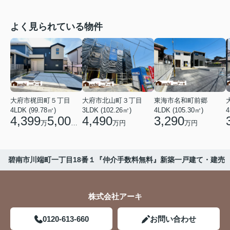
よく見られている物件
大府市梶田町５丁目
大府市北山町３丁目
東海市名和町前郷
4LDK (99.78㎡)
3LDK (102.26㎡)
4LDK (105.30㎡)
4
4,399
5,000
4,490
3,290
万
円
万円
万円
碧南市川端町一丁目18番１『仲介手数料無料』新築一戸建て・建売
株式会社アーキ
0120-613-660
お問い合わせ