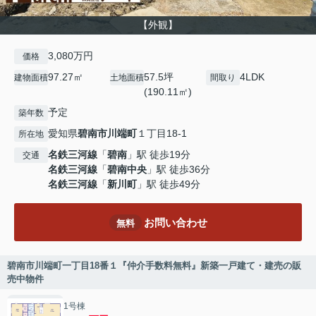
【外観】
3,080万円
価格
97.27㎡
57.5坪
4LDK
建物面積
土地面積
間取り
(190.11㎡)
予定
築年数
愛知県
碧南市
川端町
１丁目18-1
所在地
名鉄三河線
「
碧南
」駅 徒歩19分
交通
名鉄三河線
「
碧南中央
」駅 徒歩36分
名鉄三河線
「
新川町
」駅 徒歩49分
お問い合わせ
無料
碧南市川端町一丁目18番１『仲介手数料無料』新築一戸建て・建売の販
売中物件
1号棟