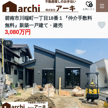
0
お気に入り
碧南市川端町一丁目18番１『仲介手数料
無料』新築一戸建て・建売
3,080万円
1
/
3