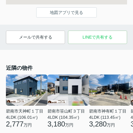
地図アプリで見る
メールで共有する
LINEで共有する
近隣の物件
碧南市天神町１丁目
碧南市笹山町３丁目
碧南市神有町１丁目
4LDK (106.01㎡)
4LDK (104.35㎡)
4LDK (113.45㎡)
4
2,777
3,180
3,280
万円
万円
万円