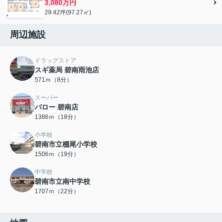
3,080万円
29.42坪(97.27㎡)
周辺施設
ドラッグストア
スギ薬局 碧南雨池店
571ｍ（8分）
スーパー
バロー 碧南店
1386ｍ（18分）
小学校
碧南市立棚尾小学校
1506ｍ（19分）
中学校
碧南市立南中学校
1707ｍ（22分）