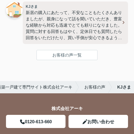
りました。
KJさま
またどこかでお会いしましたら、お声がけします
新居の購入にあたって、不安なこともたくさんあり
ね。
ましたが、親身になって話を聞いていただき、豊富
本当にありがとうございました。(2026.5.5)
な経験から対応も迅速でとても頼りになりました。
質問に対する回答もはやく、定休日でも質問したら
回答をいただけたり、買い手側が安心できるような
対応をしていただけました。
多分2度と家を買う機会はないと思いますが、もし
お客様の声一覧
次があればまたアーキさんにお願いしたいぐらいで
す！（2026.4.10）
新築一戸建て専門サイト株式会社アーキ
お客様の声
KJさま
株式会社アーキ
0120-613-660
お問い合わせ