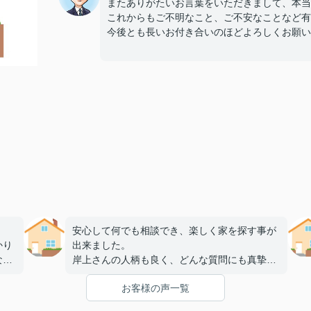
またありがたいお言葉をいただきまして、本当
これからもご不明なこと、ご不安なことなど有
今後とも長いお付き合いのほどよろしくお願い
安心して何でも相談でき、楽しく家を探す事が
かり
出来ました。
な不
岸上さんの人柄も良く、どんな質問にも真摯に
メリ
優しく対応頂き、家を探している方皆さんにお
お客様の声一覧
ど丁
勧めしたいです。
本当に無理を聞いて頂いたり、色々大変お世話