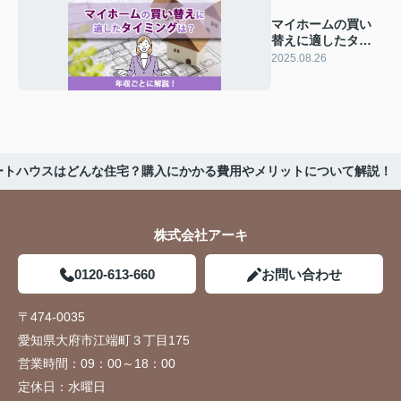
マイホームの買い
替えに適したタイ
ミングは？年収ご
2025.08.26
とに解説！
ートハウスはどんな住宅？購入にかかる費用やメリットについて解説！
株式会社アーキ
0120-613-660
お問い合わせ
〒474-0035
愛知県大府市江端町３丁目175
営業時間：
09：00～18：00
定休日：
水曜日